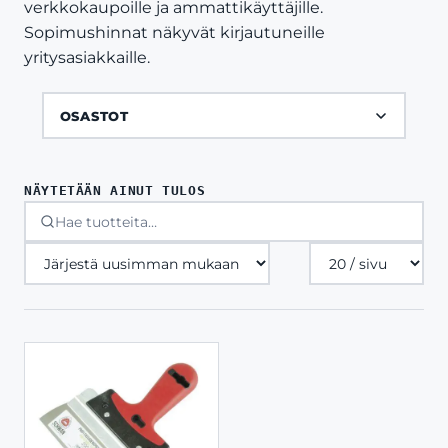
verkkokaupoille ja ammattikäyttäjille.
Sopimushinnat näkyvät kirjautuneille
yritysasiakkaille.
OSASTOT
NÄYTETÄÄN AINUT TULOS
Tuotteita
sivulla