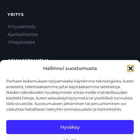
YRITYS
Yritysesittely
Ajankohtaista
Yhteystiedot
ASIAKASPALVELU
Hallinnoi suostumusta
Ota yhteyttä
Oma tili
Parhaan kokemuksen tarjoamiseksi käytämme teknologioita, kuten
evästeitä, tallentaaksemme ja/tai käyttääksemme laitetietoja.
Maksutavat
Näiden tekniikoiden hyväksyminen antaa meille mahdollisuuden
Toimitustavat
käsitellä tietoja, kuten selauskäyttäytymistä tai yksilöllisiä tunnuksia
Usein kysytyt kysymykset
tällä sivustolla. Suostumuksen jättäminen tai peruuttaminen voi
vaikuttaa haitallisesti tiettyihin ominaisuuksiin ja toimintoihin.
+358 44 270 3795
asiakaspalvelu@toolcat.fi
Hyväksy