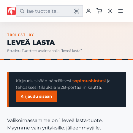
Etusivu
TOOLCAT OY
LEVEÄ LASTA
Tuotteet
Etusivu
›
Tuotteet avainsanalla “leveä lasta”
Palvelut
Yritys
Kirjaudu sisään nähdäksesi
sopimushintasi
ja
tehdäksesi tilauksia B2B-portaalin kautta.
Yhteystiedot
Kirjaudu sisään
Valikoimassamme on 1 leveä lasta-tuote.
Myymme vain yrityksille: jälleenmyyjille,