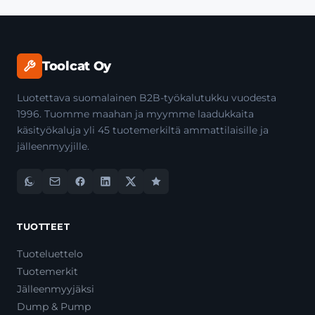
Toolcat Oy
Luotettava suomalainen B2B-työkalutukku vuodesta
1996. Tuomme maahan ja myymme laadukkaita
käsityökaluja yli 45 tuotemerkiltä ammattilaisille ja
jälleenmyyjille.
TUOTTEET
Tuoteluettelo
Tuotemerkit
Jälleenmyyjäksi
Dump & Pump