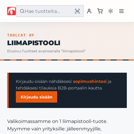
Etusivu
TOOLCAT OY
LIIMAPISTOOLI
Tuotteet
Etusivu
›
Tuotteet avainsanalla “liimapistooli”
Palvelut
Yritys
Kirjaudu sisään nähdäksesi
sopimushintasi
ja
tehdäksesi tilauksia B2B-portaalin kautta.
Yhteystiedot
Kirjaudu sisään
Valikoimassamme on 1 liimapistooli-tuote.
Myymme vain yrityksille: jälleenmyyjille,