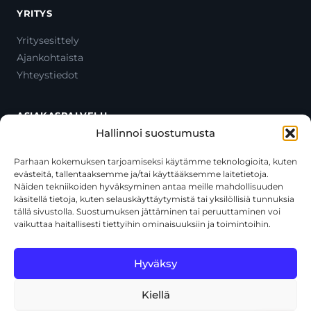
YRITYS
Yritysesittely
Ajankohtaista
Yhteystiedot
ASIAKASPALVELU
Hallinnoi suostumusta
Ota yhteyttä
Oma tili
Parhaan kokemuksen tarjoamiseksi käytämme teknologioita, kuten
evästeitä, tallentaaksemme ja/tai käyttääksemme laitetietoja.
Maksutavat
Näiden tekniikoiden hyväksyminen antaa meille mahdollisuuden
Toimitustavat
käsitellä tietoja, kuten selauskäyttäytymistä tai yksilöllisiä tunnuksia
Usein kysytyt kysymykset
tällä sivustolla. Suostumuksen jättäminen tai peruuttaminen voi
vaikuttaa haitallisesti tiettyihin ominaisuuksiin ja toimintoihin.
+358 44 270 3795
asiakaspalvelu@toolcat.fi
Hyväksy
Kiellä
© 2026 Toolcat Oy · Y-tunnus 1059567-7 · Kalustetie 1, 01720