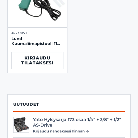
46-73051
Lund
Kuumaliimapistooli 11
mm 72W + 2
liimapuikkoa
KIRJAUDU
TILATAKSESI
UUTUUDET
Yato Hylsysarja 173 osaa 1/4" + 3/8" + 1/2"
AS-Drive
Kirjaudu nähdäksesi hinnan →