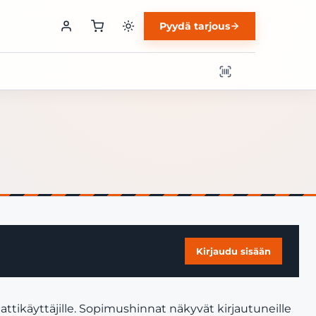
Pyydä tarjous
Kirjaudu sisään
ttikäyttäjille. Sopimushinnat näkyvät kirjautuneille