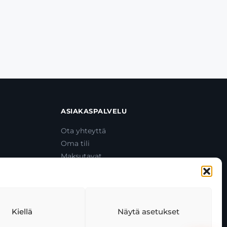
ASIAKASPALVELU
Ota yhteyttä
Oma tili
Maksutavat
Toimitustavat
Usein kysytyt kysymykset
+358 44 270 3795
asiakaspalvelu@toolcat.fi
Kiellä
Näytä asetukset