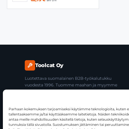
alv 0%
Toolcat Oy
Luotettava suomalainen B2B-työkalutukku
vuodesta 1996. Tuomme maahan ja myymme
laadukkaita käsityökaluja yli 45 tuotemerkiltä
ammattilaisille ja jälleenmyyjille.
Parhaan kokemuksen tarjoamiseksi käytämme teknologioita, kuten ev
tallentaaksemme ja/tai käyttääksemme laitetietoja. Näiden tekniiko
antaa meille mahdollisuuden käsitellä tietoja, kuten selauskäyttäytymist
tunnuksia tällä sivustolla. Suostumuksen jättäminen tai peruuttamine