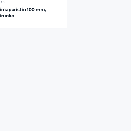
835
imapuristin 100 mm,
irunko