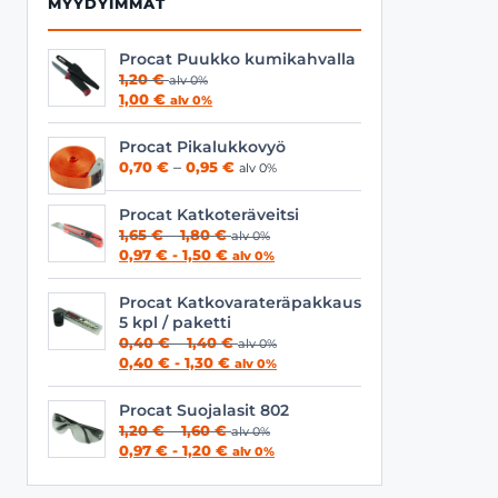
MYYDYIMMÄT
Procat Puukko kumikahvalla
1,20
€
alv 0%
1,00
€
alv 0%
Procat Pikalukkovyö
Hintaluokka:
0,70
€
–
0,95
€
alv 0%
0,70 €
-
Procat Katkoteräveitsi
0,95 €
Hintaluokka:
1,65
€
–
1,80
€
alv 0%
1,65 €
0,97
€
-
1,50
€
alv 0%
-
1,80 €
Procat Katkovarateräpakkaus
5 kpl / paketti
Hintaluokka:
0,40
€
–
1,40
€
alv 0%
0,40 €
0,40
€
-
1,30
€
alv 0%
-
1,40 €
Procat Suojalasit 802
Hintaluokka:
1,20
€
–
1,60
€
alv 0%
1,20 €
0,97
€
-
1,20
€
alv 0%
-
1,60 €