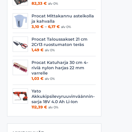
Viilat
Työasusteet
82,33
€
alv 0%
Vyöt
Procat Mittakannu asteikolla
ja kahvalla
Hintaluokka:
3,10
€
–
6,17
€
alv 0%
3,10 €
-
Procat Taloussakset 21 cm
6,17 €
2Cr13 ruostumaton teräs
1,49
€
alv 0%
Procat Katuharja 30 cm 4-
riviä nylon harjas 22 mm
varrelle
1,03
€
alv 0%
Yato
Akkukipsilevyruuvinväännin-
sarja 18V 4.0 Ah Li-Ion
112,39
€
alv 0%