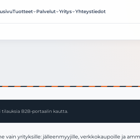
usivu
Tuotteet
Palvelut
Yritys
Yhteystiedot
 tilauksia B2B-portaalin kautta.
in yrityksille: jälleenmyyjille, verkkokaupoille ja amma