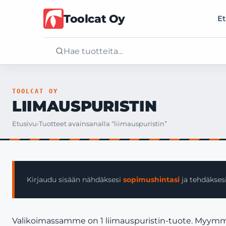
Toolcat Oy
Et
Etusivu
TOOLCAT OY
LIIMAUSPURISTIN
Tuotteet
Etusivu
›
Tuotteet avainsanalla “liimauspuristin”
Palvelut
Yritys
Kirjaudu sisään nähdäksesi
sopimushintasi
ja tehdäksesi
Yhteystiedot
Valikoimassamme on 1 liimauspuristin-tuote. Myymme va