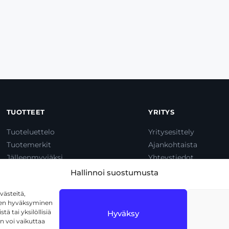
TUOTTEET
YRITYS
Tuoteluettelo
Yritysesittely
Tuotemerkit
Ajankohtaista
Jälleenmyyjäksi
Yhteystiedot
Dump & Pump
Hallinnoi suostumusta
ästeitä,
iden hyväksyminen
ä tai yksilöllisiä
Hyväksy
n voi vaikuttaa