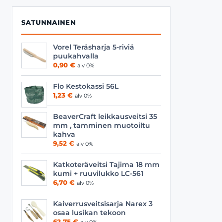
SATUNNAINEN
Vorel Teräsharja 5-riviä
puukahvalla
0,90
€
alv 0%
Flo Kestokassi 56L
1,23
€
alv 0%
BeaverCraft leikkausveitsi 35
mm , tamminen muotoiltu
kahva
9,52
€
alv 0%
Katkoteräveitsi Tajima 18 mm
kumi + ruuvilukko LC-561
6,70
€
alv 0%
Kaiverrusveitsisarja Narex 3
osaa lusikan tekoon
62,75
€