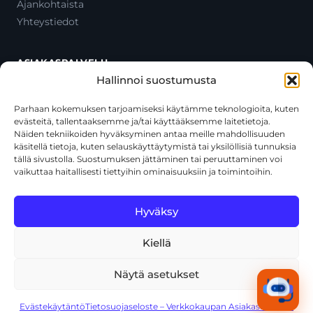
Ajankohtaista
Yhteystiedot
ASIAKASPALVELU
Hallinnoi suostumusta
Ota yhteyttä
Oma tili
Parhaan kokemuksen tarjoamiseksi käytämme teknologioita, kuten
evästeitä, tallentaaksemme ja/tai käyttääksemme laitetietoja.
Maksutavat
Näiden tekniikoiden hyväksyminen antaa meille mahdollisuuden
Toimitustavat
käsitellä tietoja, kuten selauskäyttäytymistä tai yksilöllisiä tunnuksia
Usein kysytyt kysymykset
tällä sivustolla. Suostumuksen jättäminen tai peruuttaminen voi
vaikuttaa haitallisesti tiettyihin ominaisuuksiin ja toimintoihin.
+358 44 270 3795
asiakaspalvelu@toolcat.fi
Hyväksy
Kiellä
© 2026 Toolcat Oy · Y-tunnus 1059567-7 · Kalustetie 1, 01720
Vantaa
Näytä asetukset
Tietosuojaseloste
Käyttöehdot
Evästekäytäntö
Tekoälyn käyttö
Kaikki järjestelmät toimivat
Evästekäytäntö
Tietosuojaseloste – Verkkokaupan Asiakasrekisteri