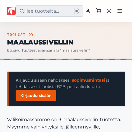
Etusivu
TOOLCAT OY
MAALAUSSIVELLIN
Tuotteet
Etusivu
›
Tuotteet avainsanalla “maalaussivellin”
Palvelut
Yritys
Kirjaudu sisään nähdäksesi
sopimushintasi
ja
tehdäksesi tilauksia B2B-portaalin kautta.
Yhteystiedot
Kirjaudu sisään
Valikoimassamme on 3 maalaussivellin-tuotetta.
Myymme vain yrityksille: jälleenmyyjille,