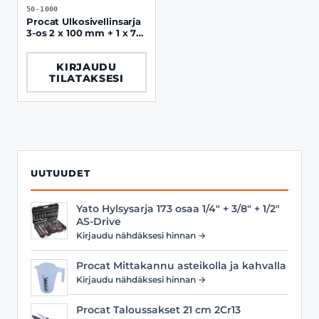
50-1000
Procat Ulkosivellinsarja
3-os 2 x 100 mm + 1 x 70
mm
KIRJAUDU
TILATAKSESI
UUTUUDET
Yato Hylsysarja 173 osaa 1/4" + 3/8" + 1/2"
AS-Drive
Kirjaudu nähdäksesi hinnan →
Procat Mittakannu asteikolla ja kahvalla
Kirjaudu nähdäksesi hinnan →
Procat Taloussakset 21 cm 2Cr13