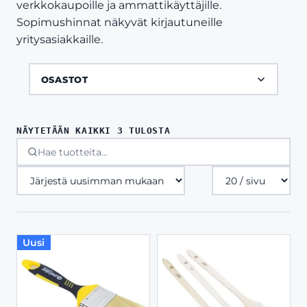
verkkokaupoille ja ammattikäyttäjille.
Sopimushinnat näkyvät kirjautuneille
yritysasiakkaille.
OSASTOT
SORTED
NÄYTETÄÄN KAIKKI 3 TULOSTA
BY
LATEST
Tuotteita
sivulla
Uusi