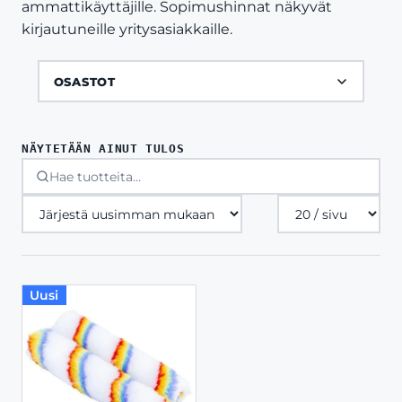
ammattikäyttäjille. Sopimushinnat näkyvät
kirjautuneille yritysasiakkaille.
OSASTOT
NÄYTETÄÄN AINUT TULOS
Tuotteita
sivulla
Uusi