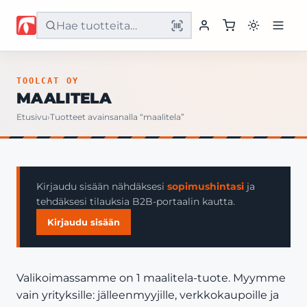
Etusivu
TOOLCAT OY
MAALITELA
Tuotteet
Etusivu
›
Tuotteet avainsanalla “maalitela”
Palvelut
Yritys
Kirjaudu sisään nähdäksesi
sopimushintasi
ja
tehdäksesi tilauksia B2B-portaalin kautta.
Yhteystiedot
Kirjaudu sisään
Valikoimassamme on 1 maalitela-tuote. Myymme
vain yrityksille: jälleenmyyjille, verkkokaupoille ja