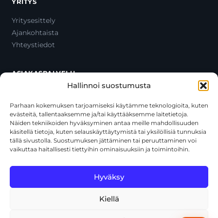
YRITYS
Yritysesittely
Ajankohtaista
Yhteystiedot
ASIAKASPALVELU
Hallinnoi suostumusta
Ota yhteyttä
Oma tili
Parhaan kokemuksen tarjoamiseksi käytämme teknologioita, kuten
evästeitä, tallentaaksemme ja/tai käyttääksemme laitetietoja.
Maksutavat
Näiden tekniikoiden hyväksyminen antaa meille mahdollisuuden
Toimitustavat
käsitellä tietoja, kuten selauskäyttäytymistä tai yksilöllisiä tunnuksia
Usein kysytyt kysymykset
tällä sivustolla. Suostumuksen jättäminen tai peruuttaminen voi
vaikuttaa haitallisesti tiettyihin ominaisuuksiin ja toimintoihin.
+358 44 270 3795
asiakaspalvelu@toolcat.fi
Hyväksy
Kiellä
© 2026 Toolcat Oy · Y-tunnus 1059567-7 · Kalustetie 1, 01720
Vantaa