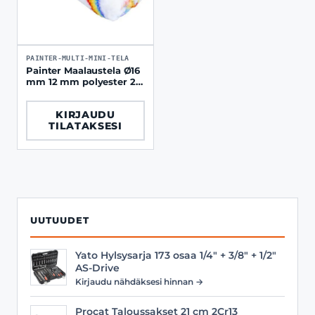
PAINTER-MULTI-MINI-TELA
Painter Maalaustela Ø16
mm 12 mm polyester 2
kpl
KIRJAUDU
TILATAKSESI
UUTUUDET
Yato Hylsysarja 173 osaa 1/4" + 3/8" + 1/2"
AS-Drive
Kirjaudu nähdäksesi hinnan →
Procat Taloussakset 21 cm 2Cr13