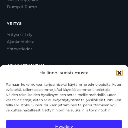
Dump & Pump
YRITYS
Yritysesittely
Ajankohtaista
Yhteystiedot
ASIAKASPALVELU
Hallinnoi suostumusta
Ota yhteyttä
Oma tili
Parhaan kokemuksen tarjoamiseksi käytämme teknologioita, kuten
evästeitä, tallentaaksemme ja/tai käyttääksemme laitetietoja.
Maksutavat
Näiden tekniikoiden hyväksyminen antaa meille mahdollisuuden
Toimitustavat
käsitellä tietoja, kuten selauskäyttäytymistä tai yksilöllisiä tunnuksia
Usein kysytyt kysymykset
tällä sivustolla. Suostumuksen jättäminen tai peruuttaminen voi
vaikuttaa haitallisesti tiettyihin ominaisuuksiin ja toimintoihin.
+358 44 270 3795
asiakaspalvelu@toolcat.fi
Hyväksy