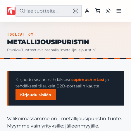
Etusivu
TOOLCAT OY
METALLIJOUSIPURISTIN
Tuotteet
Etusivu
›
Tuotteet avainsanalla “metallijousipuristin”
Palvelut
Yritys
Kirjaudu sisään nähdäksesi
sopimushintasi
ja
tehdäksesi tilauksia B2B-portaalin kautta.
Yhteystiedot
Kirjaudu sisään
Valikoimassamme on 1 metallijousipuristin-tuote.
Myymme vain yrityksille: jälleenmyyjille,