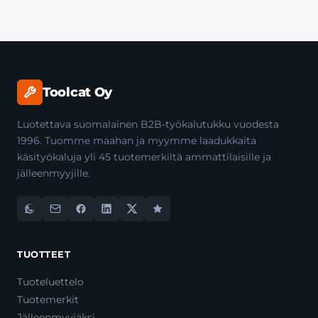
Toolcat Oy
Luotettava suomalainen B2B-työkalutukku vuodesta
1996. Tuomme maahan ja myymme laadukkaita
käsityökaluja yli 45 tuotemerkiltä ammattilaisille ja
jälleenmyyjille.
TUOTTEET
Tuoteluettelo
Tuotemerkit
Jälleenmyyjäksi