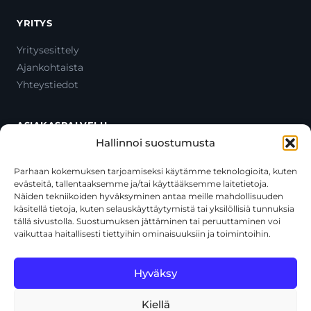
YRITYS
Yritysesittely
Ajankohtaista
Yhteystiedot
ASIAKASPALVELU
Hallinnoi suostumusta
Ota yhteyttä
Oma tili
Parhaan kokemuksen tarjoamiseksi käytämme teknologioita, kuten
evästeitä, tallentaaksemme ja/tai käyttääksemme laitetietoja.
Maksutavat
Näiden tekniikoiden hyväksyminen antaa meille mahdollisuuden
Toimitustavat
käsitellä tietoja, kuten selauskäyttäytymistä tai yksilöllisiä tunnuksia
Usein kysytyt kysymykset
tällä sivustolla. Suostumuksen jättäminen tai peruuttaminen voi
vaikuttaa haitallisesti tiettyihin ominaisuuksiin ja toimintoihin.
+358 44 270 3795
asiakaspalvelu@toolcat.fi
Hyväksy
Kiellä