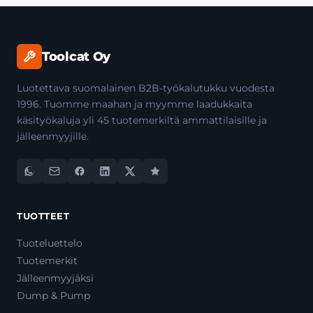
Toolcat Oy
Luotettava suomalainen B2B-työkalutukku vuodesta
1996. Tuomme maahan ja myymme laadukkaita
käsityökaluja yli 45 tuotemerkiltä ammattilaisille ja
jälleenmyyjille.
TUOTTEET
Tuoteluettelo
Tuotemerkit
Jälleenmyyjäksi
Dump & Pump