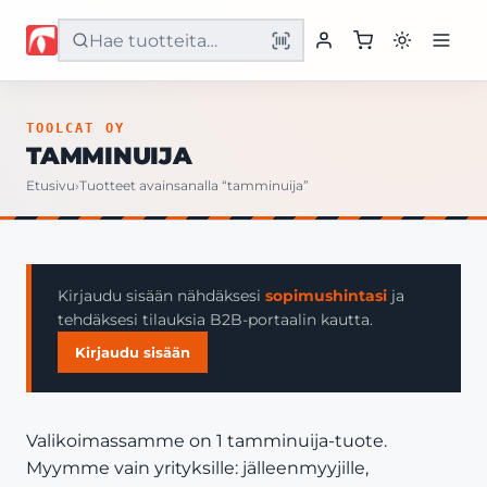
Etusivu
TOOLCAT OY
TAMMINUIJA
Tuotteet
Etusivu
›
Tuotteet avainsanalla “tamminuija”
Palvelut
Yritys
Kirjaudu sisään nähdäksesi
sopimushintasi
ja
tehdäksesi tilauksia B2B-portaalin kautta.
Yhteystiedot
Kirjaudu sisään
Valikoimassamme on 1 tamminuija-tuote.
Myymme vain yrityksille: jälleenmyyjille,