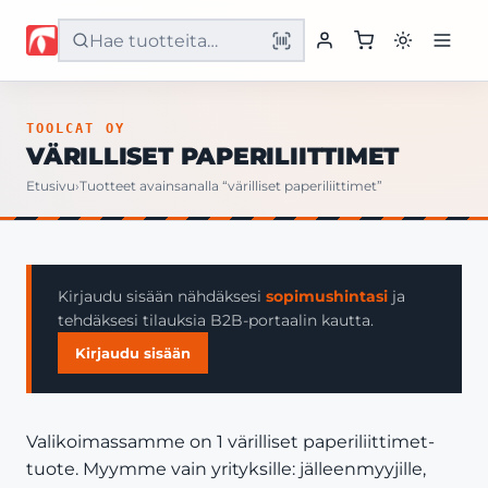
Etusivu
TOOLCAT OY
VÄRILLISET PAPERILIITTIMET
Tuotteet
Etusivu
›
Tuotteet avainsanalla “värilliset paperiliittimet”
Palvelut
Yritys
Kirjaudu sisään nähdäksesi
sopimushintasi
ja
tehdäksesi tilauksia B2B-portaalin kautta.
Yhteystiedot
Kirjaudu sisään
Valikoimassamme on 1 värilliset paperiliittimet-
tuote. Myymme vain yrityksille: jälleenmyyjille,