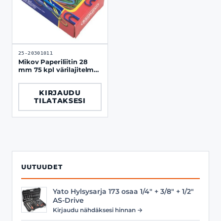
25-20301011
Mikov Paperiliitin 28
mm 75 kpl värilajitelma
muovipinnoitettu
KIRJAUDU
TILATAKSESI
UUTUUDET
Yato Hylsysarja 173 osaa 1/4" + 3/8" + 1/2"
AS-Drive
Kirjaudu nähdäksesi hinnan →