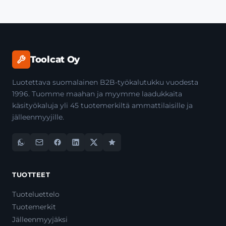
Toolcat Oy
Luotettava suomalainen B2B-työkalutukku vuodesta
1996. Tuomme maahan ja myymme laadukkaita
käsityökaluja yli 45 tuotemerkiltä ammattilaisille ja
jälleenmyyjille.
TUOTTEET
Tuoteluettelo
Tuotemerkit
Jälleenmyyjäksi