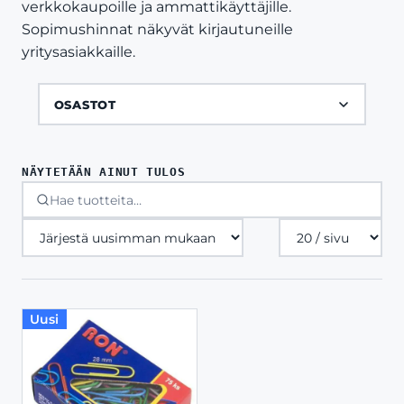
verkkokaupoille ja ammattikäyttäjille.
Sopimushinnat näkyvät kirjautuneille
yritysasiakkaille.
OSASTOT
NÄYTETÄÄN AINUT TULOS
Tuotteita
sivulla
Uusi