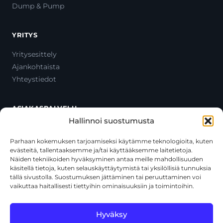
Dump & Pump
YRITYS
Yritysesittely
Ajankohtaista
Yhteystiedot
ASIAKASPALVELU
Hallinnoi suostumusta
Ota yhteyttä
Oma tili
Parhaan kokemuksen tarjoamiseksi käytämme teknologioita, kuten
evästeitä, tallentaaksemme ja/tai käyttääksemme laitetietoja.
Maksutavat
Näiden tekniikoiden hyväksyminen antaa meille mahdollisuuden
Toimitustavat
käsitellä tietoja, kuten selauskäyttäytymistä tai yksilöllisiä tunnuksia
Usein kysytyt kysymykset
tällä sivustolla. Suostumuksen jättäminen tai peruuttaminen voi
vaikuttaa haitallisesti tiettyihin ominaisuuksiin ja toimintoihin.
+358 44 270 3795
asiakaspalvelu@toolcat.fi
Hyväksy