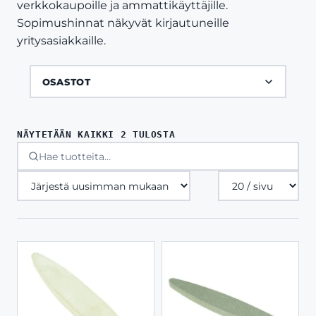
verkkokaupoille ja ammattikäyttäjille.
Sopimushinnat näkyvät kirjautuneille
yritysasiakkaille.
OSASTOT
SORTED
NÄYTETÄÄN KAIKKI 2 TULOSTA
BY
LATEST
Tuotteita
sivulla