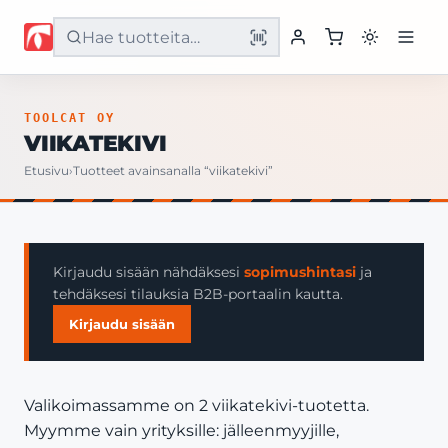
Etusivu
TOOLCAT OY
VIIKATEKIVI
Tuotteet
Etusivu
›
Tuotteet avainsanalla “viikatekivi”
Palvelut
Yritys
Kirjaudu sisään nähdäksesi
sopimushintasi
ja
tehdäksesi tilauksia B2B-portaalin kautta.
Yhteystiedot
Kirjaudu sisään
Valikoimassamme on 2 viikatekivi-tuotetta.
Myymme vain yrityksille: jälleenmyyjille,