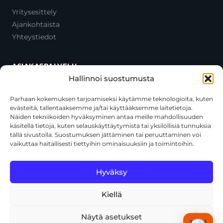
Yritysesittely
Ajankohtaista
Yhteystiedot
ASIAKASPALVELU
Hallinnoi suostumusta
Ota yhteyttä
Oma tili
Parhaan kokemuksen tarjoamiseksi käytämme teknologioita, kuten
evästeitä, tallentaaksemme ja/tai käyttääksemme laitetietoja.
Maksutavat
Näiden tekniikoiden hyväksyminen antaa meille mahdollisuuden
Toimitustavat
käsitellä tietoja, kuten selauskäyttäytymistä tai yksilöllisiä tunnuksia
Usein kysytyt kysymykset
tällä sivustolla. Suostumuksen jättäminen tai peruuttaminen voi
vaikuttaa haitallisesti tiettyihin ominaisuuksiin ja toimintoihin.
+358 44 270 3795
asiakaspalvelu@toolcat.fi
Hyväksy
Kiellä
© 2026 Toolcat Oy · Y-tunnus 1059567-7 · Kalustetie 1, 01720
Vantaa
Näytä asetukset
Tietosuojaseloste
Käyttöehdot
Evästekäytäntö
Tekoälyn käyttö