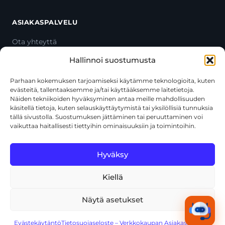
ASIAKASPALVELU
Ota yhteyttä
Oma tili
Hallinnoi suostumusta
Maksutavat
Toimitustavat
Parhaan kokemuksen tarjoamiseksi käytämme teknologioita, kuten
evästeitä, tallentaaksemme ja/tai käyttääksemme laitetietoja.
Usein kysytyt kysymykset
Näiden tekniikoiden hyväksyminen antaa meille mahdollisuuden
+358 44 270 3795
käsitellä tietoja, kuten selauskäyttäytymistä tai yksilöllisiä tunnuksia
asiakaspalvelu@toolcat.fi
tällä sivustolla. Suostumuksen jättäminen tai peruuttaminen voi
vaikuttaa haitallisesti tiettyihin ominaisuuksiin ja toimintoihin.
Tätä sivustoa suojaa reCAPTCHA, ja siihen sovelletaan Googlen
Hyväksy
tietosuojakäytäntöä
ja
käyttöehtoja
.
Kiellä
© 2026 Toolcat Oy · Y-tunnus 1059567-7 · Kalustetie 1, 01720
Vantaa
Näytä asetukset
Tietosuojaseloste
Käyttöehdot
Evästekäytäntö
Tekoälyn käyttö
Kaikki järjestelmät toimivat
Evästekäytäntö
Tietosuojaseloste – Verkkokaupan Asiakasrekisteri