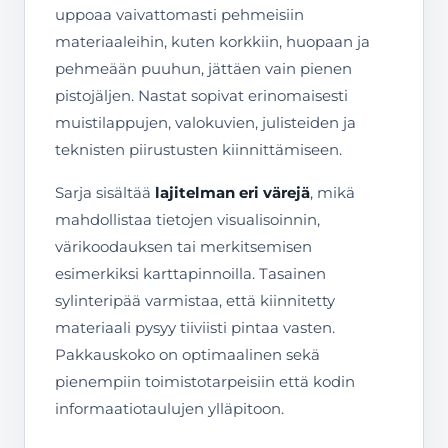
uppoaa vaivattomasti pehmeisiin
materiaaleihin, kuten korkkiin, huopaan ja
pehmeään puuhun, jättäen vain pienen
pistojäljen. Nastat sopivat erinomaisesti
muistilappujen, valokuvien, julisteiden ja
teknisten piirustusten kiinnittämiseen.
Sarja sisältää
lajitelman eri värejä
, mikä
mahdollistaa tietojen visualisoinnin,
värikoodauksen tai merkitsemisen
esimerkiksi karttapinnoilla. Tasainen
sylinteripää varmistaa, että kiinnitetty
materiaali pysyy tiiviisti pintaa vasten.
Pakkauskoko on optimaalinen sekä
pienempiin toimistotarpeisiin että kodin
informaatiotaulujen ylläpitoon.