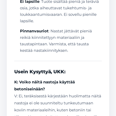
Ei lapsille
: Tuote sisältää pieniä ja teräviä
osia, jotka aiheuttavat tukehtumis- ja
loukkaantumisvaaran. Ei sovellu pienille
lapsille.
Pinnanvauriot
: Nastat jättävät pieniä
reikiä kiinnitettyyn materiaaliin ja
taustapintaan. Varmista, että tausta
kestää nastakiinnityksen.
Usein Kysyttyä, UKK:
K: Voiko näitä nastoja käyttää
betoniseinään?
V: Ei, teräksisestä kärjestään huolimatta näitä
nastoja ei ole suunniteltu tunkeutumaan
koviin materiaaleihin, kuten betoniin tai