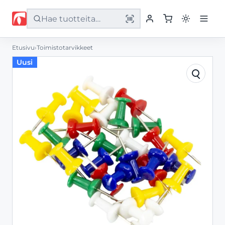
Etusivu
›
Toimistotarvikkeet
Etusivu
Uusi
Tuotteet
Palvelut
Yritys
Yhteystiedot