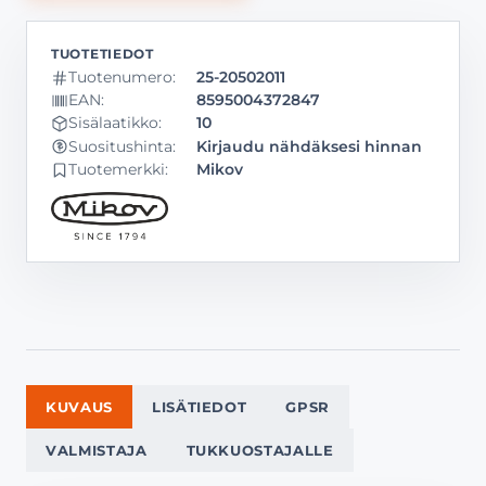
Tuotenumero:
25-20502011
EAN:
8595004372847
Sisälaatikko:
10
Kirjaudu nähdäksesi hinnan
Suositushinta:
Tuotemerkki:
Mikov
KUVAUS
LISÄTIEDOT
GPSR
VALMISTAJA
TUKKUOSTAJALLE