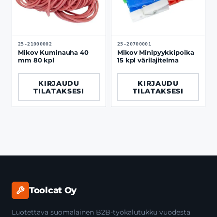
25-21000002
25-20700001
Mikov Kuminauha 40
Mikov Minipyykkipoika
mm 80 kpl
15 kpl värilajitelma
KIRJAUDU
KIRJAUDU
TILATAKSESI
TILATAKSESI
Toolcat Oy
Luotettava suomalainen B2B-työkalutukku vuodesta