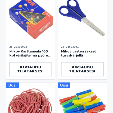
25-20502002
25-21603001
Mikov Karttaneula 100
Mikov Lasten sakset
kpl värilajitelma pyöreä
turvakärjellä
pää
KIRJAUDU
KIRJAUDU
TILATAKSESI
TILATAKSESI
Uusi
Uusi