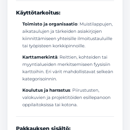
Käyttötarkoitus:
Toimisto ja organisaatio
: Muistilappujen,
aikataulujen ja tärkeiden asiakirjojen
kiinnittämiseen yhteisille ilmoitustauluille
tai työpisteen korkkipinnoille.
Karttamerkintä
: Reittien, kohteiden tai
myyntialueiden merkitsemiseen fyysisiin
karttoihin. Eri värit mahdollistavat selkeän
kategorisoinnin.
Koulutus ja harrastus
: Piirustusten,
valokuvien ja projektitöiden esillepanoon
oppilaitoksissa tai kotona.
Pakkauksen sisältö: