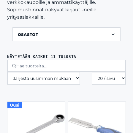
verkkokaupoille ja ammattikäyttäjille.
Sopimushinnat näkyvät kirjautuneille
yritysasiakkaille.
OSASTOT
SORTED
NÄYTETÄÄN KAIKKI 11 TULOSTA
BY
LATEST
Tuotteita
sivulla
Uusi