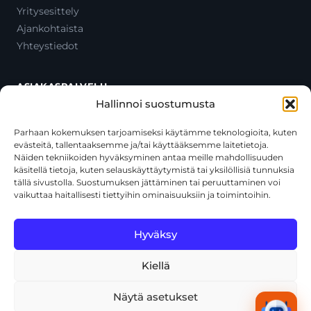
Yritysesittely
Ajankohtaista
Yhteystiedot
ASIAKASPALVELU
Hallinnoi suostumusta
Ota yhteyttä
Oma tili
Parhaan kokemuksen tarjoamiseksi käytämme teknologioita, kuten
evästeitä, tallentaaksemme ja/tai käyttääksemme laitetietoja.
Maksutavat
Näiden tekniikoiden hyväksyminen antaa meille mahdollisuuden
Toimitustavat
käsitellä tietoja, kuten selauskäyttäytymistä tai yksilöllisiä tunnuksia
Usein kysytyt kysymykset
tällä sivustolla. Suostumuksen jättäminen tai peruuttaminen voi
vaikuttaa haitallisesti tiettyihin ominaisuuksiin ja toimintoihin.
+358 44 270 3795
asiakaspalvelu@toolcat.fi
Hyväksy
Kiellä
© 2026 Toolcat Oy · Y-tunnus 1059567-7 · Kalustetie 1, 01720
Vantaa
Näytä asetukset
Tietosuojaseloste
Käyttöehdot
Evästekäytäntö
Tekoälyn käyttö