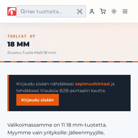
Etusivu
TOOLCAT OY
18 MM
Tuotteet
Etusivu
›
Tuote Malli
›
18 mm
Palvelut
Yritys
Kirjaudu sisään nähdäksesi
sopimushintasi
ja
tehdäksesi tilauksia B2B-portaalin kautta.
Yhteystiedot
Kirjaudu sisään
Valikoimassamme on 11 18 mm-tuotetta.
Myymme vain yrityksille: jälleenmyyjille,