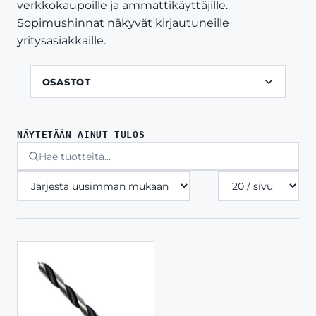
verkkokaupoille ja ammattikäyttäjille.
Sopimushinnat näkyvät kirjautuneille
yritysasiakkaille.
OSASTOT
NÄYTETÄÄN AINUT TULOS
Tuotteita
sivulla