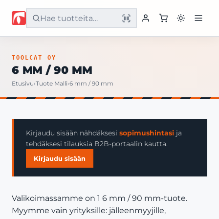
Etusivu
TOOLCAT OY
6 MM / 90 MM
Tuotteet
Etusivu
›
Tuote Malli
›
6 mm / 90 mm
Palvelut
Yritys
Kirjaudu sisään nähdäksesi
sopimushintasi
ja
tehdäksesi tilauksia B2B-portaalin kautta.
Yhteystiedot
Kirjaudu sisään
Valikoimassamme on 1 6 mm / 90 mm-tuote.
Myymme vain yrityksille: jälleenmyyjille,