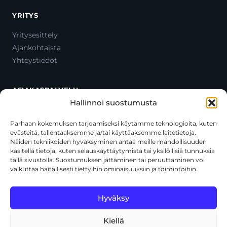
YRITYS
Yritysesittely
Ajankohtaista
Yhteystiedot
ASIAKASPALVELU
Hallinnoi suostumusta
Ota yhteyttä
Oma tili
Parhaan kokemuksen tarjoamiseksi käytämme teknologioita, kuten
evästeitä, tallentaaksemme ja/tai käyttääksemme laitetietoja.
Maksutavat
Näiden tekniikoiden hyväksyminen antaa meille mahdollisuuden
Toimitustavat
käsitellä tietoja, kuten selauskäyttäytymistä tai yksilöllisiä tunnuksia
Usein kysytyt kysymykset
tällä sivustolla. Suostumuksen jättäminen tai peruuttaminen voi
vaikuttaa haitallisesti tiettyihin ominaisuuksiin ja toimintoihin.
+358 44 270 3795
asiakaspalvelu@toolcat.fi
Hyväksy
Kiellä