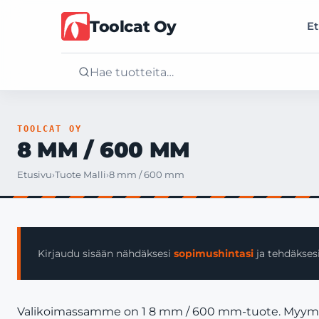
Toolcat Oy
Et
Etusivu
TOOLCAT OY
8 MM / 600 MM
Tuotteet
Etusivu
›
Tuote Malli
›
8 mm / 600 mm
Palvelut
Yritys
Kirjaudu sisään nähdäksesi
sopimushintasi
ja tehdäksesi
Yhteystiedot
Valikoimassamme on 1 8 mm / 600 mm-tuote. Myymme va