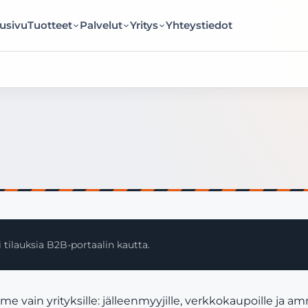
usivu
Tuotteet
Palvelut
Yritys
Yhteystiedot
 tilauksia B2B-portaalin kautta.
in yrityksille: jälleenmyyjille, verkkokaupoille ja am