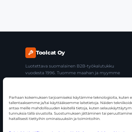
Toolcat Oy
Luotettava suomalainen B2B-työkalutukku
vuodesta 1996. Tuomme maahan ja myymme
laadukkaita käsityökaluja yli 45 tuotemerkiltä
ammattilaisille ja jälleenmyyjille.
Parhaan kokemuksen tarjoamiseksi käytämme teknologioita, kuten ev
tallentaaksemme ja/tai käyttääksemme laitetietoja. Näiden tekniiko
antaa meille mahdollisuuden käsitellä tietoja, kuten selauskäyttäytymist
tunnuksia tällä sivustolla. Suostumuksen jättäminen tai peruuttamine
haitallisesti tiettyihin ominaisuuksiin ja toimintoihin.
© 2026 Toolcat Oy · Y-tunnus 1059567-7 · Kalustetie 1, 0