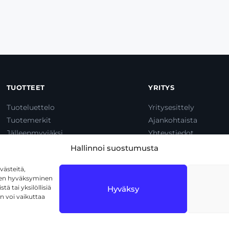
TUOTTEET
YRITYS
Tuoteluettelo
Yritysesittely
Tuotemerkit
Ajankohtaista
Jälleenmyyjäksi
Yhteystiedot
Dump & Pump
Hallinnoi suostumusta
ästeitä,
iden hyväksyminen
ä tai yksilöllisiä
Hyväksy
n voi vaikuttaa
1720 Vantaa
Tietosuojaseloste
Käyttöehdot
Eväs