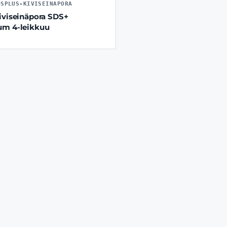
DSPLUS-KIVISEINAPORA
iviseinäpora SDS+
um 4-leikkuu