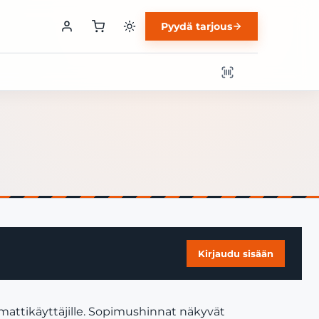
Pyydä tarjous
Kirjaudu sisään
mattikäyttäjille. Sopimushinnat näkyvät