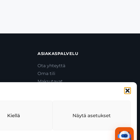
ASIAKASPALVELU
Ota yhteyttä
Oma tili
Maksutavat
Toimitustavat
Usein kysytyt kysymykset
+358 44 270 3795
asiakaspalvelu@toolcat.fi
Kiellä
Näytä asetukset
tekäytäntö
Tekoälyn käyttö
Kaikki järjestelmät toimivat