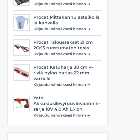
Viilat
Työasusteet
Kirjaudu nähdäksesi hinnan →
Vyöt
Procat Mittakannu asteikolla
ja kahvalla
Kirjaudu nähdäksesi hinnan →
Procat Taloussakset 21 cm
2Cr13 ruostumaton teräs
Kirjaudu nähdäksesi hinnan →
Procat Katuharja 30 cm 4-
riviä nylon harjas 22 mm
varrelle
Kirjaudu nähdäksesi hinnan →
Yato
Akkukipsilevyruuvinväännin-
sarja 18V 4.0 Ah Li-Ion
Kirjaudu nähdäksesi hinnan →