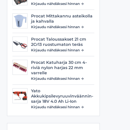
Viilat
Työasusteet
Kirjaudu nähdäksesi hinnan →
Vyöt
Procat Mittakannu asteikolla
ja kahvalla
Kirjaudu nähdäksesi hinnan →
Procat Taloussakset 21 cm
2Cr13 ruostumaton teräs
Kirjaudu nähdäksesi hinnan →
Procat Katuharja 30 cm 4-
riviä nylon harjas 22 mm
varrelle
Kirjaudu nähdäksesi hinnan →
Yato
Akkukipsilevyruuvinväännin-
sarja 18V 4.0 Ah Li-Ion
Kirjaudu nähdäksesi hinnan →