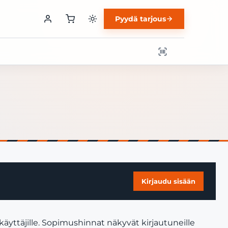
Pyydä tarjous
Kirjaudu sisään
äyttäjille. Sopimushinnat näkyvät kirjautuneille