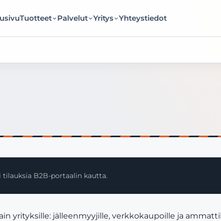
usivu
Tuotteet
Palvelut
Yritys
Yhteystiedot
 tilauksia B2B-portaalin kautta.
ityksille: jälleenmyyjille, verkkokaupoille ja ammattik