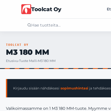
Toolcat Oy
Et
Etusivu
TOOLCAT OY
M3 180 MM
Tuotteet
Etusivu
›
Tuote Malli
›
M3 180 MM
Palvelut
Yritys
Kirjaudu sisään nähdäksesi
sopimushintasi
ja tehdäksesi
Yhteystiedot
Valikoimassamme on 1 M3 180 MM-tuote. Myymme vain yr