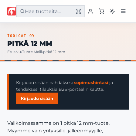
Etusivu
TOOLCAT OY
PITKÄ 12 MM
Tuotteet
Etusivu
›
Tuote Malli
›
pitkä 12 mm
Palvelut
Yritys
Kirjaudu sisään nähdäksesi
sopimushintasi
ja
tehdäksesi tilauksia B2B-portaalin kautta.
Yhteystiedot
Kirjaudu sisään
Valikoimassamme on 1 pitkä 12 mm-tuote.
Myymme vain yrityksille: jälleenmyyjille,