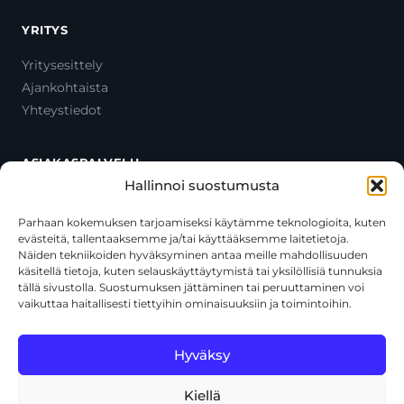
YRITYS
Yritysesittely
Ajankohtaista
Yhteystiedot
ASIAKASPALVELU
Hallinnoi suostumusta
Ota yhteyttä
Oma tili
Parhaan kokemuksen tarjoamiseksi käytämme teknologioita, kuten
evästeitä, tallentaaksemme ja/tai käyttääksemme laitetietoja.
Maksutavat
Näiden tekniikoiden hyväksyminen antaa meille mahdollisuuden
Toimitustavat
käsitellä tietoja, kuten selauskäyttäytymistä tai yksilöllisiä tunnuksia
Usein kysytyt kysymykset
tällä sivustolla. Suostumuksen jättäminen tai peruuttaminen voi
vaikuttaa haitallisesti tiettyihin ominaisuuksiin ja toimintoihin.
+358 44 270 3795
asiakaspalvelu@toolcat.fi
Hyväksy
Kiellä