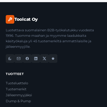
Toolcat Oy
Luotettava suomalainen B2B-työkalutukku vuodesta
1996. Tuomme maahan ja myymme laadukkaita
käsityökaluja yli 45 tuotemerkiltä ammattilaisille ja
jälleenmyyjille.
TUOTTEET
Tuoteluettelo
Tuotemerkit
Jälleenmyyjäksi
Dump & Pump