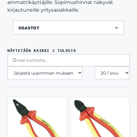
ammattikäyttäjille. Sopimushinnat näkyvät
kirjautuneille yritysasiakkaille.
OSASTOT
SORTED
NÄYTETÄÄN KAIKKI 2 TULOSTA
BY
LATEST
Tuotteita
sivulla