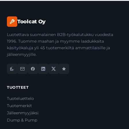
Toolcat Oy
Luotettava suomalainen B2B-työkalutukku vuodesta
1996. Tuomme maahan ja myymme laadukkaita
käsityökaluja yli 45 tuotemerkiltä ammattilaisille ja
jälleenmyyjille.
TUOTTEET
Tuoteluettelo
Tuotemerkit
Jälleenmyyjäksi
Dump & Pump