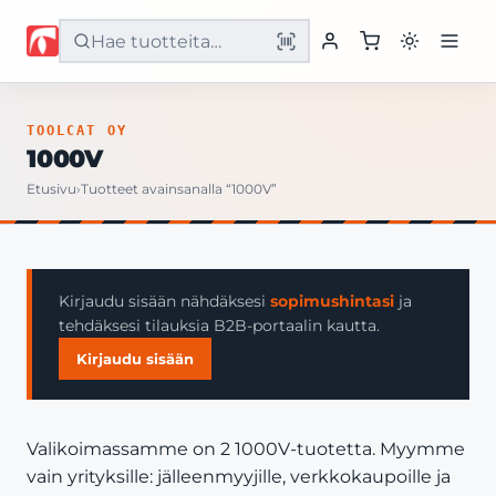
Etusivu
TOOLCAT OY
1000V
Tuotteet
Etusivu
›
Tuotteet avainsanalla “1000V”
Palvelut
Yritys
Kirjaudu sisään nähdäksesi
sopimushintasi
ja
tehdäksesi tilauksia B2B-portaalin kautta.
Yhteystiedot
Kirjaudu sisään
Valikoimassamme on 2 1000V-tuotetta. Myymme
vain yrityksille: jälleenmyyjille, verkkokaupoille ja