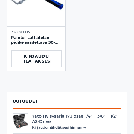
73-KOL1115
Painter Lattiatelan
pidike säädettävä 30-
50cm Ø 8mm
KIRJAUDU
TILATAKSESI
UUTUUDET
Yato Hylsysarja 173 osaa 1/4" + 3/8" + 1/2"
AS-Drive
Kirjaudu nähdäksesi hinnan →