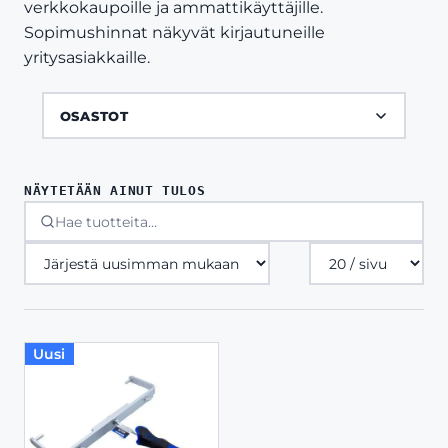
verkkokaupoille ja ammattikäyttäjille.
Sopimushinnat näkyvät kirjautuneille
yritysasiakkaille.
OSASTOT
NÄYTETÄÄN AINUT TULOS
Tuotteita
sivulla
Uusi