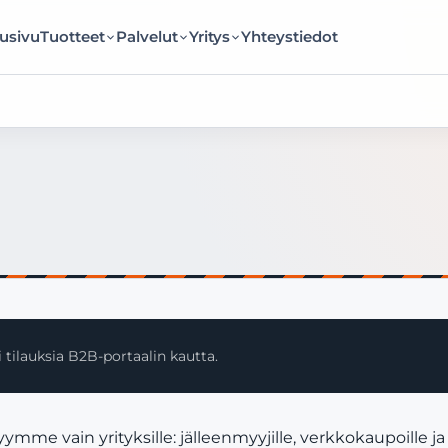
usivu
Tuotteet
Palvelut
Yritys
Yhteystiedot
 tilauksia B2B-portaalin kautta.
me vain yrityksille: jälleenmyyjille, verkkokaupoille j