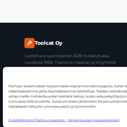
Toolcat Oy
Luotettava suomalainen B2B-työkalutukku
vuodesta 1996. Tuomme maahan ja myymme
laadukkaita käsityökaluja yli 45 tuotemerkiltä
ammattilaisille ja jälleenmyyjille.
Parhaan kokemuksen tarjoamiseksi käytämme teknologioita, kuten ev
tallentaaksemme ja/tai käyttääksemme laitetietoja. Näiden tekniiko
antaa meille mahdollisuuden käsitellä tietoja, kuten selauskäyttäytymist
tunnuksia tällä sivustolla. Suostumuksen jättäminen tai peruuttamine
haitallisesti tiettyihin ominaisuuksiin ja toimintoihin.
© 2026 Toolcat Oy · Y-tunnus 1059567-7 · Kalustetie 1, 0
Evästekäytäntö
Tietosuojaseloste – Verkkokaupan Asiakasrekisteri