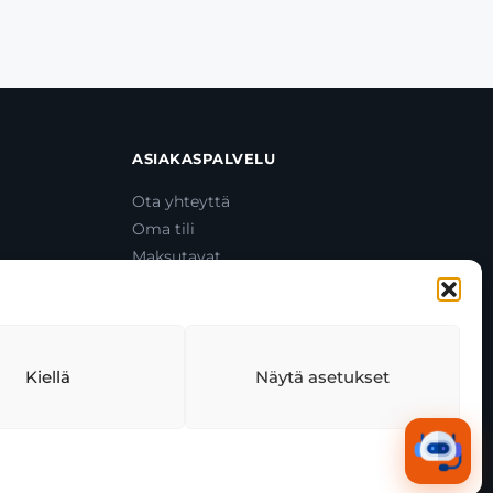
ASIAKASPALVELU
Ota yhteyttä
Oma tili
Maksutavat
Toimitustavat
Usein kysytyt kysymykset
+358 44 270 3795
asiakaspalvelu@toolcat.fi
Kiellä
Näytä asetukset
tekäytäntö
Tekoälyn käyttö
Kaikki järjestelmät toimivat