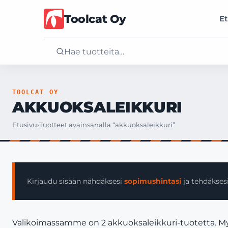
Toolcat Oy
Et
Etusivu
TOOLCAT OY
AKKUOKSALEIKKURI
Tuotteet
Etusivu
›
Tuotteet avainsanalla “akkuoksaleikkuri”
Palvelut
Yritys
Kirjaudu sisään nähdäksesi
sopimushintasi
ja tehdäksesi
Yhteystiedot
Valikoimassamme on 2 akkuoksaleikkuri-tuotetta. Myym