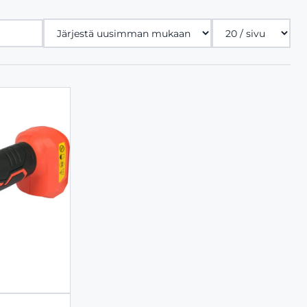
Tuotteita
sivulla