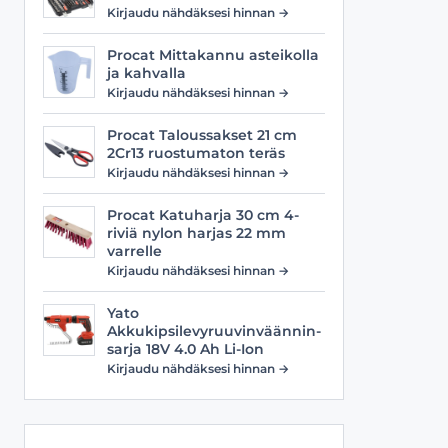
Viilat
Työasusteet
Kirjaudu nähdäksesi hinnan →
Vyöt
Procat Mittakannu asteikolla
ja kahvalla
Kirjaudu nähdäksesi hinnan →
Procat Taloussakset 21 cm
2Cr13 ruostumaton teräs
Kirjaudu nähdäksesi hinnan →
Procat Katuharja 30 cm 4-
riviä nylon harjas 22 mm
varrelle
Kirjaudu nähdäksesi hinnan →
Yato
Akkukipsilevyruuvinväännin-
sarja 18V 4.0 Ah Li-Ion
Kirjaudu nähdäksesi hinnan →