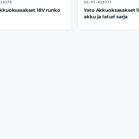
828378
46-YT-828377
kkuoksasakset 18V runko
Yato Akkuoksasakset 1
akku ja laturi sarja