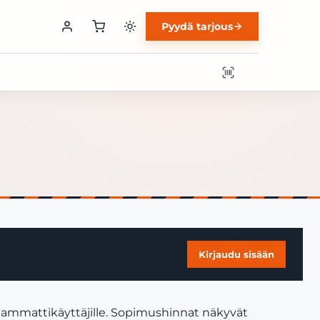
Pyydä tarjous
Kirjaudu sisään
a ammattikäyttäjille. Sopimushinnat näkyvät