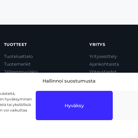
TUOTTEET
YRITYS
Tuoteluettelo
Yritysesittely
Tuotemerkit
Ajankohtaista
Jälleenmyyjäksi
Yhteystiedot
Dump & Pump
Hallinnoi suostumusta
ästeitä,
iden hyväksyminen
ä tai yksilöllisiä
Hyväksy
n voi vaikuttaa
1720 Vantaa
Tietosuojaseloste
Käyttöehdot
Eväs