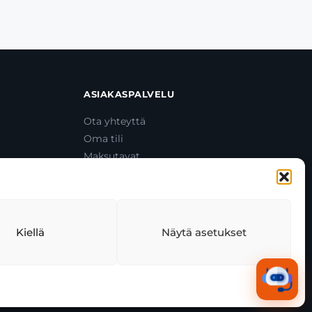
ASIAKASPALVELU
Ota yhteyttä
Oma tili
Maksutavat
Toimitustavat
Usein kysytyt kysymykset
+358 44 270 3795
asiakaspalvelu@toolcat.fi
Kiellä
Näytä asetukset
tekäytäntö
Tekoälyn käyttö
Kaikki järjestelmät toimivat