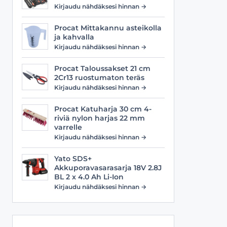
Viilat
Työasusteet
Kirjaudu nähdäksesi hinnan →
Vyöt
Procat Mittakannu asteikolla
ja kahvalla
Kirjaudu nähdäksesi hinnan →
Procat Taloussakset 21 cm
2Cr13 ruostumaton teräs
Kirjaudu nähdäksesi hinnan →
Procat Katuharja 30 cm 4-
riviä nylon harjas 22 mm
varrelle
Kirjaudu nähdäksesi hinnan →
Yato SDS+
Akkuporavasarasarja 18V 2.8J
BL 2 x 4.0 Ah Li-Ion
Kirjaudu nähdäksesi hinnan →