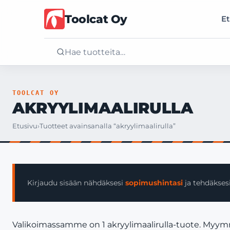
Toolcat Oy
Et
Etusivu
TOOLCAT OY
AKRYYLIMAALIRULLA
Tuotteet
Etusivu
›
Tuotteet avainsanalla “akryylimaalirulla”
Palvelut
Yritys
Kirjaudu sisään nähdäksesi
sopimushintasi
ja tehdäksesi
Yhteystiedot
Valikoimassamme on 1 akryylimaalirulla-tuote. Myymme 