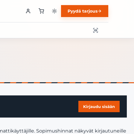
Pyydä tarjous
Kirjaudu sisään
mattikäyttäjille. Sopimushinnat näkyvät kirjautuneille