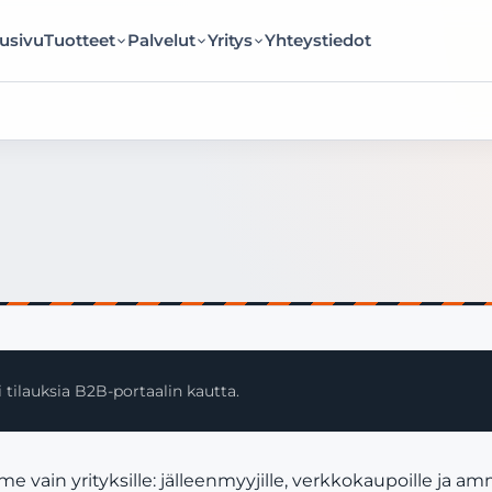
usivu
Tuotteet
Palvelut
Yritys
Yhteystiedot
 tilauksia B2B-portaalin kautta.
vain yrityksille: jälleenmyyjille, verkkokaupoille ja am