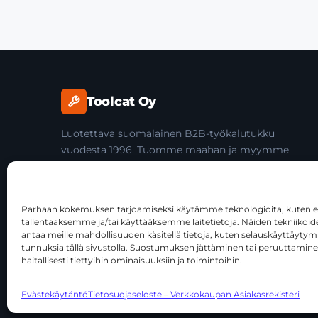
Toolcat Oy
Luotettava suomalainen B2B-työkalutukku
vuodesta 1996. Tuomme maahan ja myymme
laadukkaita käsityökaluja yli 45 tuotemerkiltä
ammattilaisille ja jälleenmyyjille.
Parhaan kokemuksen tarjoamiseksi käytämme teknologioita, kuten ev
tallentaaksemme ja/tai käyttääksemme laitetietoja. Näiden tekniiko
antaa meille mahdollisuuden käsitellä tietoja, kuten selauskäyttäytymist
tunnuksia tällä sivustolla. Suostumuksen jättäminen tai peruuttamine
haitallisesti tiettyihin ominaisuuksiin ja toimintoihin.
© 2026 Toolcat Oy · Y-tunnus 1059567-7 · Kalustetie 1, 0
Evästekäytäntö
Tietosuojaseloste – Verkkokaupan Asiakasrekisteri