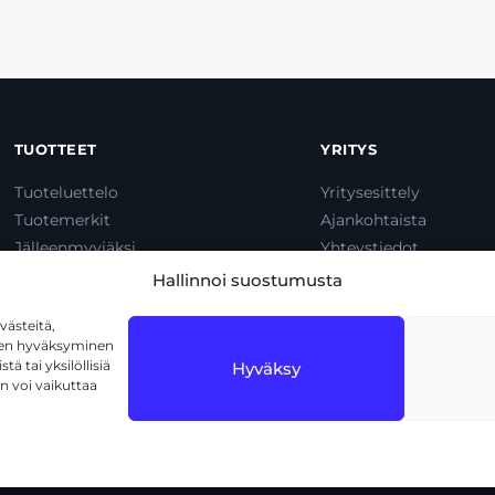
TUOTTEET
YRITYS
Tuoteluettelo
Yritysesittely
Tuotemerkit
Ajankohtaista
Jälleenmyyjäksi
Yhteystiedot
Dump & Pump
Hallinnoi suostumusta
ästeitä,
iden hyväksyminen
ä tai yksilöllisiä
Hyväksy
n voi vaikuttaa
1720 Vantaa
Tietosuojaseloste
Käyttöehdot
Eväs