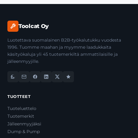
Toolcat Oy
Luotettava suomalainen B2B-työkalutukku vuodesta
1996. Tuomme maahan ja myymme laadukkaita
käsityökaluja yli 45 tuotemerkiltä ammattilaisille ja
jälleenmyyjille.
TUOTTEET
Tuoteluettelo
Tuotemerkit
Jälleenmyyjäksi
Dump & Pump