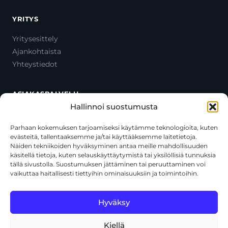
YRITYS
Yritysesittely
Ajankohtaista
Yhteystiedot
ASIAKASPALVELU
Hallinnoi suostumusta
Ota yhteyttä
Oma tili
Parhaan kokemuksen tarjoamiseksi käytämme teknologioita, kuten
evästeitä, tallentaaksemme ja/tai käyttääksemme laitetietoja.
Maksutavat
Näiden tekniikoiden hyväksyminen antaa meille mahdollisuuden
Toimitustavat
käsitellä tietoja, kuten selauskäyttäytymistä tai yksilöllisiä tunnuksia
Usein kysytyt kysymykset
tällä sivustolla. Suostumuksen jättäminen tai peruuttaminen voi
vaikuttaa haitallisesti tiettyihin ominaisuuksiin ja toimintoihin.
+358 44 270 3795
asiakaspalvelu@toolcat.fi
Hyväksy
Kiellä