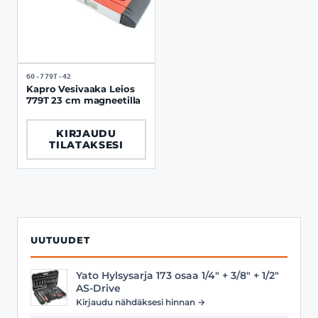
60-779T-42
Kapro Vesivaaka Leios
779T 23 cm magneetilla
KIRJAUDU
TILATAKSESI
UUTUUDET
Yato Hylsysarja 173 osaa 1/4" + 3/8" + 1/2"
AS-Drive
Kirjaudu nähdäksesi hinnan →