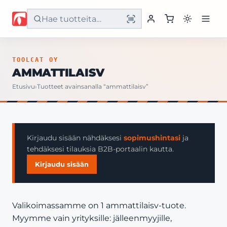
Etusivu
TOOLCAT OY
AMMATTILAISV
Tuotteet
Etusivu
›
Tuotteet avainsanalla “ammattilaisv”
Palvelut
Yritys
Kirjaudu sisään nähdäksesi
sopimushintasi
ja
tehdäksesi tilauksia B2B-portaalin kautta.
Yhteystiedot
Kirjaudu sisään
Valikoimassamme on 1 ammattilaisv-tuote.
Myymme vain yrityksille: jälleenmyyjille,