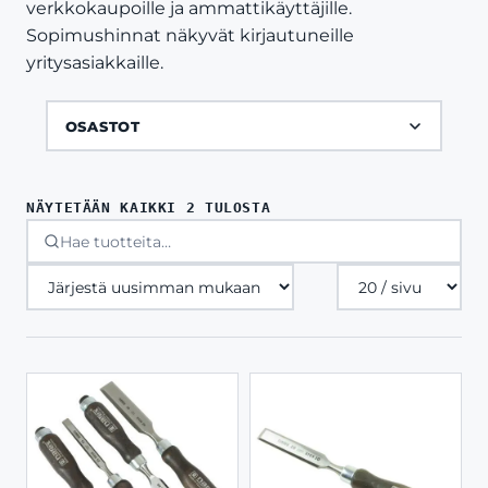
verkkokaupoille ja ammattikäyttäjille.
Sopimushinnat näkyvät kirjautuneille
yritysasiakkaille.
OSASTOT
SORTED
NÄYTETÄÄN KAIKKI 2 TULOSTA
BY
LATEST
Tuotteita
sivulla