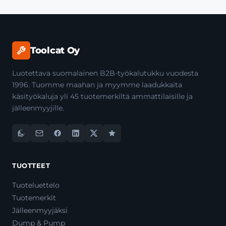
Toolcat Oy
Luotettava suomalainen B2B-työkalutukku vuodesta
1996. Tuomme maahan ja myymme laadukkaita
käsityökaluja yli 45 tuotemerkiltä ammattilaisille ja
jälleenmyyjille.
TUOTTEET
Tuoteluettelo
Tuotemerkit
Jälleenmyyjäksi
Dump & Pump