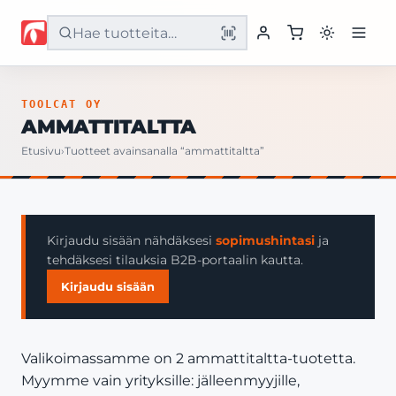
Etusivu
TOOLCAT OY
AMMATTITALTTA
Tuotteet
Etusivu
›
Tuotteet avainsanalla “ammattitaltta”
Palvelut
Yritys
Kirjaudu sisään nähdäksesi
sopimushintasi
ja
tehdäksesi tilauksia B2B-portaalin kautta.
Yhteystiedot
Kirjaudu sisään
Valikoimassamme on 2 ammattitaltta-tuotetta.
Myymme vain yrityksille: jälleenmyyjille,