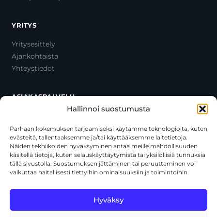
YRITYS
Yritysesittely
Ajankohtaista
Yhteystiedot
ASIAKASPALVELU
Hallinnoi suostumusta
Ota yhteyttä
Oma tili
Parhaan kokemuksen tarjoamiseksi käytämme teknologioita, kuten
evästeitä, tallentaaksemme ja/tai käyttääksemme laitetietoja.
Maksutavat
Näiden tekniikoiden hyväksyminen antaa meille mahdollisuuden
Toimitustavat
käsitellä tietoja, kuten selauskäyttäytymistä tai yksilöllisiä tunnuksia
Usein kysytyt kysymykset
tällä sivustolla. Suostumuksen jättäminen tai peruuttaminen voi
vaikuttaa haitallisesti tiettyihin ominaisuuksiin ja toimintoihin.
+358 44 270 3795
asiakaspalvelu@toolcat.fi
Hyväksy