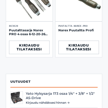
863020
PUUTALTTA-NAREX-PRO
Puutalttasarja Narex
Narex Puutaltta Profi
PRO 4 osaa 6-12-20-26
mm
KIRJAUDU
KIRJAUDU
TILATAKSESI
TILATAKSESI
UUTUUDET
Yato Hylsysarja 173 osaa 1/4" + 3/8" + 1/2"
AS-Drive
Kirjaudu nähdäksesi hinnan →