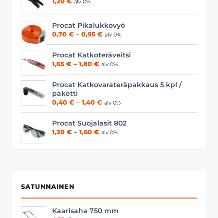
1,20
€
alv 0%
Procat Pikalukkovyö
Hintaluokka:
0,70
€
–
0,95
€
alv 0%
0,70 €
-
Procat Katkoteräveitsi
0,95 €
Hintaluokka:
1,65
€
–
1,80
€
alv 0%
1,65 €
-
Procat Katkovarateräpakkaus 5 kpl /
1,80 €
paketti
Hintaluokka:
0,40
€
–
1,40
€
alv 0%
0,40 €
-
Procat Suojalasit 802
1,40 €
Hintaluokka:
1,20
€
–
1,60
€
alv 0%
1,20 €
-
1,60 €
SATUNNAINEN
Kaarisaha 750 mm