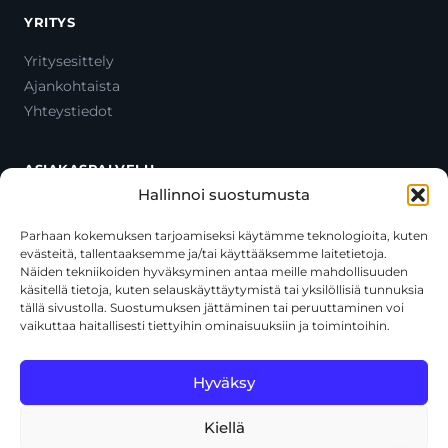
YRITYS
Yritysesittely
Ajankohtaista
Yhteystiedot
ASIAKASPALVELU
Hallinnoi suostumusta
Ota yhteyttä
Oma tili
Parhaan kokemuksen tarjoamiseksi käytämme teknologioita, kuten
evästeitä, tallentaaksemme ja/tai käyttääksemme laitetietoja.
Maksutavat
Näiden tekniikoiden hyväksyminen antaa meille mahdollisuuden
Toimitustavat
käsitellä tietoja, kuten selauskäyttäytymistä tai yksilöllisiä tunnuksia
Usein kysytyt kysymykset
tällä sivustolla. Suostumuksen jättäminen tai peruuttaminen voi
vaikuttaa haitallisesti tiettyihin ominaisuuksiin ja toimintoihin.
+358 44 270 3795
asiakaspalvelu@toolcat.fi
Hyväksy
Kiellä
© 2026 Toolcat Oy · Y-tunnus 1059567-7 · Kalustetie 1, 01720