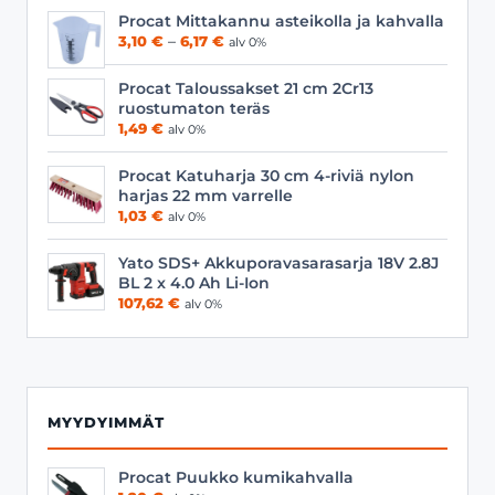
Procat Mittakannu asteikolla ja kahvalla
Hintaluokka:
3,10
€
–
6,17
€
alv 0%
3,10 €
-
Procat Taloussakset 21 cm 2Cr13
6,17 €
ruostumaton teräs
1,49
€
alv 0%
Procat Katuharja 30 cm 4-riviä nylon
harjas 22 mm varrelle
1,03
€
alv 0%
Yato SDS+ Akkuporavasarasarja 18V 2.8J
BL 2 x 4.0 Ah Li-Ion
107,62
€
alv 0%
MYYDYIMMÄT
Procat Puukko kumikahvalla