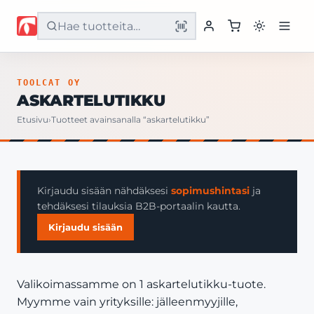
Etusivu
TOOLCAT OY
ASKARTELUTIKKU
Tuotteet
Etusivu
›
Tuotteet avainsanalla “askartelutikku”
Palvelut
Yritys
Kirjaudu sisään nähdäksesi
sopimushintasi
ja
tehdäksesi tilauksia B2B-portaalin kautta.
Yhteystiedot
Kirjaudu sisään
Valikoimassamme on 1 askartelutikku-tuote.
Myymme vain yrityksille: jälleenmyyjille,