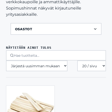
verkkokaupoille ja ammattikäyttäjille.
Sopimushinnat näkyvät kirjautuneille
yritysasiakkaille.
OSASTOT
NÄYTETÄÄN AINUT TULOS
Tuotteita
sivulla