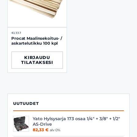
41337
Procat Maalinsekoitus- /
askartelutikku 100 kpl
KIRJAUDU
TILATAKSESI
UUTUUDET
Yato Hylsysarja 173 osaa 1/4" + 3/8" + 1/2"
AS-Drive
82,33
€
alv 0%