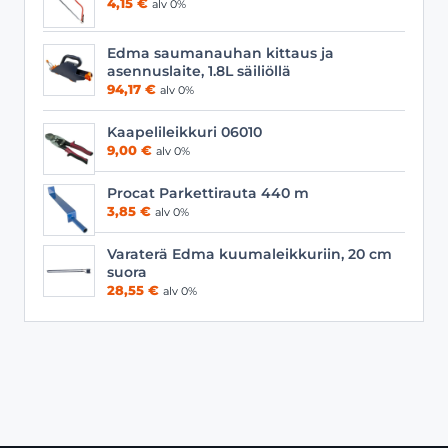
4,15
€
alv 0%
Edma saumanauhan kittaus ja
asennuslaite, 1.8L säiliöllä
94,17
€
alv 0%
Kaapelileikkuri 06010
9,00
€
alv 0%
Procat Parkettirauta 440 m
3,85
€
alv 0%
Varaterä Edma kuumaleikkuriin, 20 cm
suora
28,55
€
alv 0%