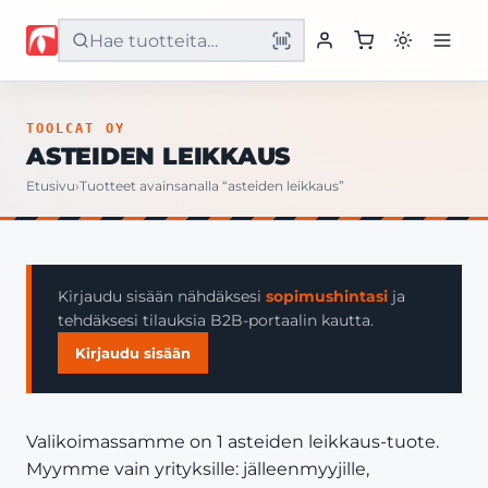
Etusivu
TOOLCAT OY
ASTEIDEN LEIKKAUS
Tuotteet
Etusivu
›
Tuotteet avainsanalla “asteiden leikkaus”
Palvelut
Yritys
Kirjaudu sisään nähdäksesi
sopimushintasi
ja
tehdäksesi tilauksia B2B-portaalin kautta.
Yhteystiedot
Kirjaudu sisään
Valikoimassamme on 1 asteiden leikkaus-tuote.
Myymme vain yrityksille: jälleenmyyjille,