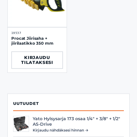
19537
Procat Jiirisaha +
jiirilaatikko 350 mm
KIRJAUDU
TILATAKSESI
UUTUUDET
Yato Hylsysarja 173 osaa 1/4" + 3/8" + 1/2"
AS-Drive
Kirjaudu nähdäksesi hinnan →