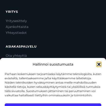
YRITYS
Yritysesittely
Ajankohtaista
Yhteystiedot
ASIAKASPALVELU
Ota yhteyttä
Oma tili
Hallinnoi suostumusta
Maksutavat
Toimitustavat
Parhaan kokemuksen tarjoamiseksi käytämme teknologioita, kuten
evästeitä, tallentaaksemme ja/tai käyttääksemme laitetietoja.
Usein kysytyt kysymykset
Näiden tekniikoiden hyväksyminen antaa meille mahdollisuuden
+358 44 270 3795
käsitellä tietoja, kuten selauskäyttäytymistä tai yksilöllisiä tunnuksia
asiakaspalvelu@toolcat.fi
tällä sivustolla. Suostumuksen jättäminen tai peruuttaminen voi
vaikuttaa haitallisesti tiettyihin ominaisuuksiin ja toimintoihin.
Tätä sivustoa suojaa reCAPTCHA, ja siihen sovelletaan Googlen