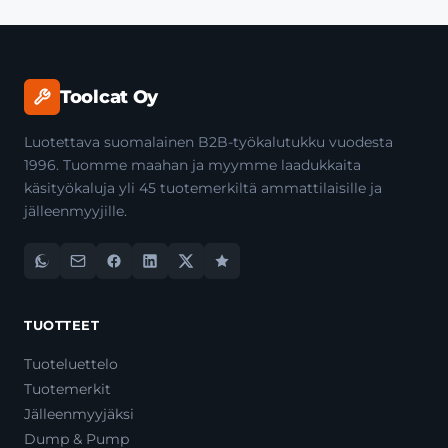
Toolcat Oy
Luotettava suomalainen B2B-työkalutukku vuodesta
1996. Tuomme maahan ja myymme laadukkaita
käsityökaluja yli 45 tuotemerkiltä ammattilaisille ja
jälleenmyyjille.
TUOTTEET
Tuoteluettelo
Tuotemerkit
Jälleenmyyjäksi
Dump & Pump