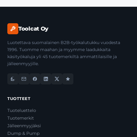
Toolcat Oy
Luotettava suomalainen B2B-työkalutukku vuodesta
1996. Tuomme maahan ja myymme laadukkaita
käsityökaluja yli 45 tuotemerkiltä ammattilaisille ja
jälleenmyyjille.
TUOTTEET
Tuoteluettelo
Tuotemerkit
Jälleenmyyjäksi
Dump & Pump