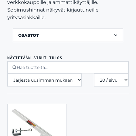
verkkokaupoille ja ammattikäyttäjille.
Sopimushinnat näkyvät kirjautuneille
yritysasiakkaille.
OSASTOT
NÄYTETÄÄN AINUT TULOS
Tuotteita
sivulla