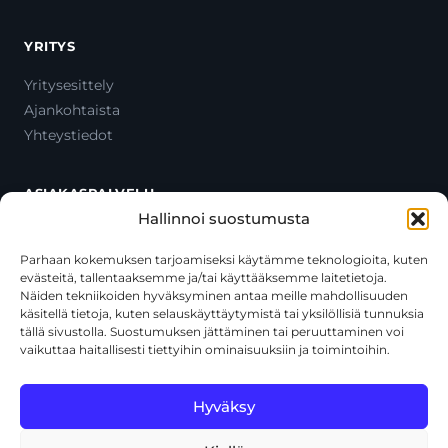
YRITYS
Yritysesittely
Ajankohtaista
Yhteystiedot
ASIAKASPALVELU
Hallinnoi suostumusta
Ota yhteyttä
Oma tili
Parhaan kokemuksen tarjoamiseksi käytämme teknologioita, kuten
evästeitä, tallentaaksemme ja/tai käyttääksemme laitetietoja.
Maksutavat
Näiden tekniikoiden hyväksyminen antaa meille mahdollisuuden
Toimitustavat
käsitellä tietoja, kuten selauskäyttäytymistä tai yksilöllisiä tunnuksia
Usein kysytyt kysymykset
tällä sivustolla. Suostumuksen jättäminen tai peruuttaminen voi
vaikuttaa haitallisesti tiettyihin ominaisuuksiin ja toimintoihin.
+358 44 270 3795
asiakaspalvelu@toolcat.fi
Hyväksy