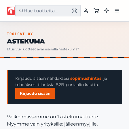
Etusivu
TOOLCAT OY
ASTEKUMA
Tuotteet
Etusivu
›
Tuotteet avainsanalla “astekuma”
Palvelut
Yritys
Kirjaudu sisään nähdäksesi
sopimushintasi
ja
tehdäksesi tilauksia B2B-portaalin kautta.
Yhteystiedot
Kirjaudu sisään
Valikoimassamme on 1 astekuma-tuote.
Myymme vain yrityksille: jälleenmyyjille,