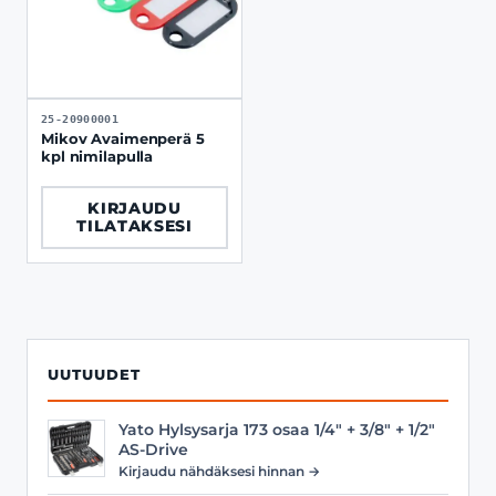
25-20900001
Mikov Avaimenperä 5
kpl nimilapulla
KIRJAUDU
TILATAKSESI
UUTUUDET
Yato Hylsysarja 173 osaa 1/4" + 3/8" + 1/2"
AS-Drive
Kirjaudu nähdäksesi hinnan →