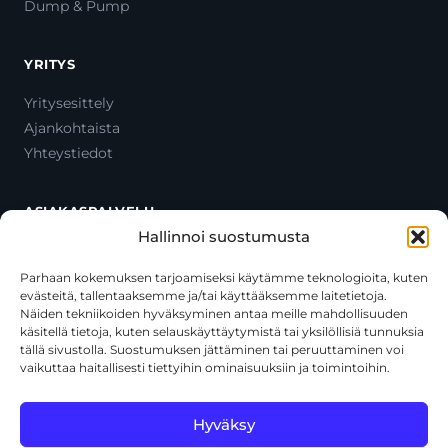
Dump & Pump
YRITYS
Yritysesittely
Ajankohtaista
Yhteystiedot
ASIAKASPALVELU
Hallinnoi suostumusta
Ota yhteyttä
Oma tili
Parhaan kokemuksen tarjoamiseksi käytämme teknologioita, kuten
evästeitä, tallentaaksemme ja/tai käyttääksemme laitetietoja.
Maksutavat
Näiden tekniikoiden hyväksyminen antaa meille mahdollisuuden
Toimitustavat
käsitellä tietoja, kuten selauskäyttäytymistä tai yksilöllisiä tunnuksia
Usein kysytyt kysymykset
tällä sivustolla. Suostumuksen jättäminen tai peruuttaminen voi
vaikuttaa haitallisesti tiettyihin ominaisuuksiin ja toimintoihin.
+358 44 270 3795
asiakaspalvelu@toolcat.fi
Hyväksy