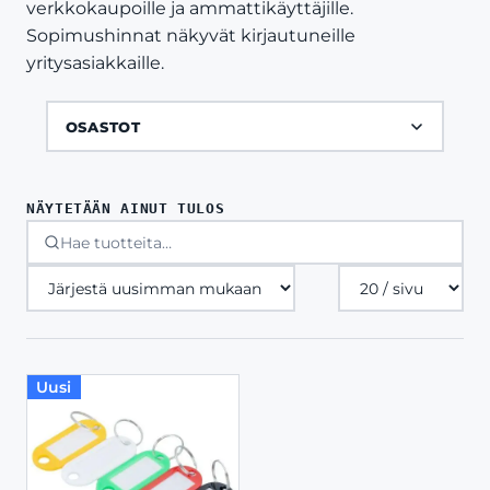
verkkokaupoille ja ammattikäyttäjille.
Sopimushinnat näkyvät kirjautuneille
yritysasiakkaille.
OSASTOT
NÄYTETÄÄN AINUT TULOS
Tuotteita
sivulla
Uusi