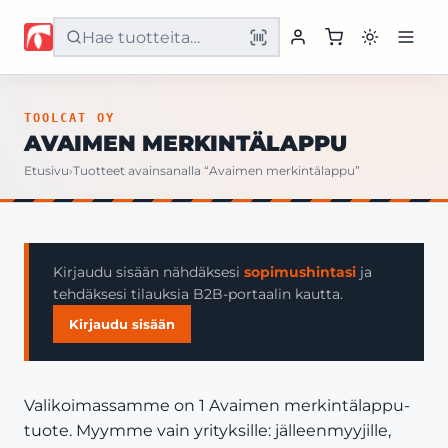
Etusivu
TOOLCAT OY
AVAIMEN MERKINTÄLAPPU
Tuotteet
Etusivu
›
Tuotteet avainsanalla “Avaimen merkintälappu”
Palvelut
Yritys
Kirjaudu sisään nähdäksesi
sopimushintasi
ja
tehdäksesi tilauksia B2B-portaalin kautta.
Yhteystiedot
Kirjaudu sisään
Valikoimassamme on 1 Avaimen merkintälappu-
tuote. Myymme vain yrityksille: jälleenmyyjille,