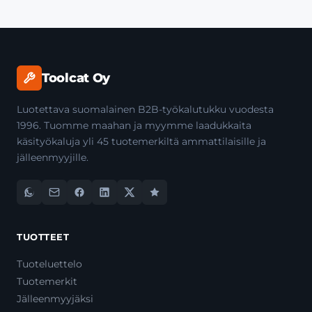
Toolcat Oy
Luotettava suomalainen B2B-työkalutukku vuodesta
1996. Tuomme maahan ja myymme laadukkaita
käsityökaluja yli 45 tuotemerkiltä ammattilaisille ja
jälleenmyyjille.
TUOTTEET
Tuoteluettelo
Tuotemerkit
Jälleenmyyjäksi