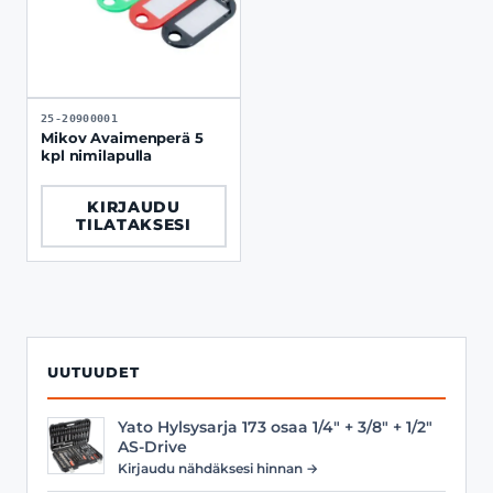
25-20900001
Mikov Avaimenperä 5
kpl nimilapulla
KIRJAUDU
TILATAKSESI
UUTUUDET
Yato Hylsysarja 173 osaa 1/4" + 3/8" + 1/2"
AS-Drive
Kirjaudu nähdäksesi hinnan →