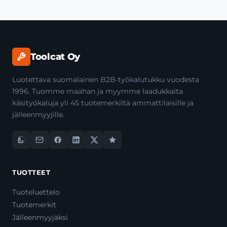
Toolcat Oy
Luotettava suomalainen B2B-työkalutukku vuodesta
1996. Tuomme maahan ja myymme laadukkaita
käsityökaluja yli 45 tuotemerkiltä ammattilaisille ja
jälleenmyyjille.
TUOTTEET
Tuoteluettelo
Tuotemerkit
Jälleenmyyjäksi