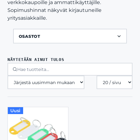
verkkokaupoille ja ammattikäyttäjille.
Sopimushinnat näkyvät kirjautuneille
yritysasiakkaille.
OSASTOT
NÄYTETÄÄN AINUT TULOS
Tuotteita
sivulla
Uusi