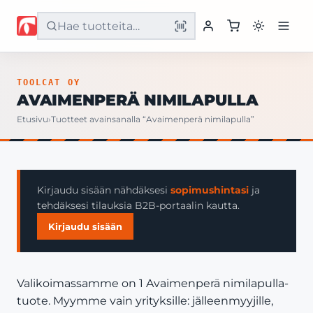
Etusivu
TOOLCAT OY
AVAIMENPERÄ NIMILAPULLA
Tuotteet
Etusivu
›
Tuotteet avainsanalla “Avaimenperä nimilapulla”
Palvelut
Yritys
Kirjaudu sisään nähdäksesi
sopimushintasi
ja
tehdäksesi tilauksia B2B-portaalin kautta.
Yhteystiedot
Kirjaudu sisään
Valikoimassamme on 1 Avaimenperä nimilapulla-
tuote. Myymme vain yrityksille: jälleenmyyjille,