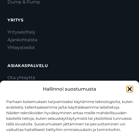
Dump & Pump
YRITYS
Yritysesittely
Ajankohtaista
Yhteystiedot
ASIAKASPALVELU
Ota yhteyttä
Oma tili
Hallinnoi suostumusta
Maksutavat
Toimitustavat
Parhaan kokemuksen tarjoamiseksi käytämme teknologioita, kuten
evästeitä, tallentaaksemme ja/tai käyttääksemme laitetietoja.
Usein kysytyt kysymykset
Näiden tekniikoiden hyväksyminen antaa meille mahdollisuuden
+358 44 270 3795
käsitellä tietoja, kuten selauskäyttäytymistä tai yksilöllisiä tunnuksia
asiakaspalvelu@toolcat.fi
tällä sivustolla. Suostumuksen jättäminen tai peruuttaminen voi
vaikuttaa haitallisesti tiettyihin ominaisuuksiin ja toimintoihin.