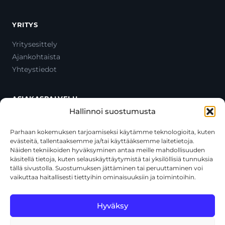
YRITYS
Yritysesittely
Ajankohtaista
Yhteystiedot
ASIAKASPALVELU
Hallinnoi suostumusta
Ota yhteyttä
Oma tili
Parhaan kokemuksen tarjoamiseksi käytämme teknologioita, kuten
evästeitä, tallentaaksemme ja/tai käyttääksemme laitetietoja.
Maksutavat
Näiden tekniikoiden hyväksyminen antaa meille mahdollisuuden
Toimitustavat
käsitellä tietoja, kuten selauskäyttäytymistä tai yksilöllisiä tunnuksia
Usein kysytyt kysymykset
tällä sivustolla. Suostumuksen jättäminen tai peruuttaminen voi
vaikuttaa haitallisesti tiettyihin ominaisuuksiin ja toimintoihin.
+358 44 270 3795
asiakaspalvelu@toolcat.fi
Hyväksy