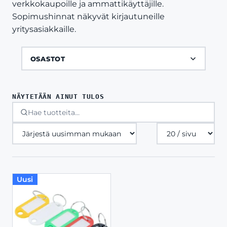
verkkokaupoille ja ammattikäyttäjille.
Sopimushinnat näkyvät kirjautuneille
yritysasiakkaille.
OSASTOT
NÄYTETÄÄN AINUT TULOS
Tuotteita
sivulla
Uusi