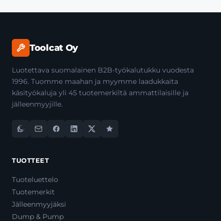
Toolcat Oy
Luotettava suomalainen B2B-työkalutukku vuodesta
1996. Tuomme maahan ja myymme laadukkaita
käsityökaluja yli 45 tuotemerkiltä ammattilaisille ja
jälleenmyyjille.
TUOTTEET
Tuoteluettelo
Tuotemerkit
Jälleenmyyjäksi
Dump & Pump