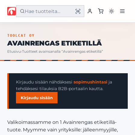
Etusivu
TOOLCAT OY
AVAINRENGAS ETIKETILLÄ
Tuotteet
Etusivu
›
Tuotteet avainsanalla “Avainrengas etiketillä”
Palvelut
Yritys
Kirjaudu sisään nähdäksesi
sopimushintasi
ja
tehdäksesi tilauksia B2B-portaalin kautta.
Yhteystiedot
Kirjaudu sisään
Valikoimassamme on 1 Avainrengas etiketillä-
tuote. Myymme vain yrityksille: jälleenmyyjille,