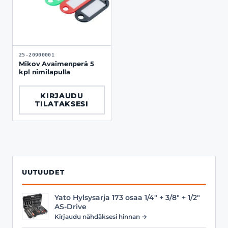
25-20900001
Mikov Avaimenperä 5
kpl nimilapulla
KIRJAUDU
TILATAKSESI
UUTUUDET
Yato Hylsysarja 173 osaa 1/4" + 3/8" + 1/2"
AS-Drive
Kirjaudu nähdäksesi hinnan →