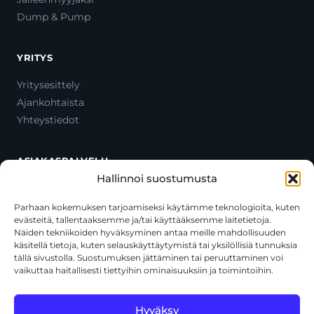
Dump & Pump
YRITYS
Yritysesittely
Ajankohtaista
Yhteystiedot
ASIAKASPALVELU
Hallinnoi suostumusta
Ota yhteyttä
Oma tili
Parhaan kokemuksen tarjoamiseksi käytämme teknologioita, kuten
evästeitä, tallentaaksemme ja/tai käyttääksemme laitetietoja.
Maksutavat
Näiden tekniikoiden hyväksyminen antaa meille mahdollisuuden
Toimitustavat
käsitellä tietoja, kuten selauskäyttäytymistä tai yksilöllisiä tunnuksia
Usein kysytyt kysymykset
tällä sivustolla. Suostumuksen jättäminen tai peruuttaminen voi
vaikuttaa haitallisesti tiettyihin ominaisuuksiin ja toimintoihin.
+358 44 270 3795
asiakaspalvelu@toolcat.fi
Hyväksy