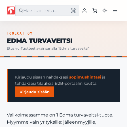
Etusivu
TOOLCAT OY
EDMA TURVAVEITSI
Tuotteet
Etusivu
›
Tuotteet avainsanalla “Edma turvaveitsi”
Palvelut
Yritys
Kirjaudu sisään nähdäksesi
sopimushintasi
ja
tehdäksesi tilauksia B2B-portaalin kautta.
Yhteystiedot
Kirjaudu sisään
Valikoimassamme on 1 Edma turvaveitsi-tuote.
Myymme vain yrityksille: jälleenmyyjille,