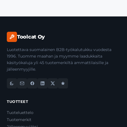
Toolcat Oy
Luotettava suomalainen B2B-työkalutukku vuodesta
1996. Tuomme maahan ja myymme laadukkaita
käsityökaluja yli 45 tuotemerkiltä ammattilaisille ja
jälleenmyyjille.
TUOTTEET
Tuoteluettelo
Tuotemerkit
Jälleenmyyjäksi