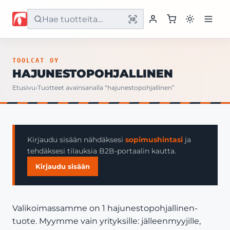
Etusivu
TOOLCAT OY
HAJUNESTOPOHJALLINEN
Tuotteet
Etusivu
›
Tuotteet avainsanalla “hajunestopohjallinen”
Palvelut
Yritys
Kirjaudu sisään nähdäksesi
sopimushintasi
ja
tehdäksesi tilauksia B2B-portaalin kautta.
Yhteystiedot
Kirjaudu sisään
Valikoimassamme on 1 hajunestopohjallinen-
tuote. Myymme vain yrityksille: jälleenmyyjille,