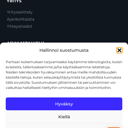
YRITYS
Yritysesittely
Ajankohtaista
Yhteystiedot
ASIAKASPALVELU
Hallinnoi suostumusta
Ota yhteyttä
Oma tili
Parhaan kokemuksen tarjoamiseksi käytämme teknologioita, kuten
evästeitä, tallentaaksemme ja/tai käyttääksemme laitetietoja.
Maksutavat
Näiden tekniikoiden hyväksyminen antaa meille mahdollisuuden
Toimitustavat
käsitellä tietoja, kuten selauskäyttäytymistä tai yksilöllisiä tunnuksia
Usein kysytyt kysymykset
tällä sivustolla. Suostumuksen jättäminen tai peruuttaminen voi
vaikuttaa haitallisesti tiettyihin ominaisuuksiin ja toimintoihin.
+358 44 270 3795
asiakaspalvelu@toolcat.fi
Hyväksy
Kiellä
© 2026 Toolcat Oy · Y-tunnus 1059567-7 · Kalustetie 1, 01720
Vantaa