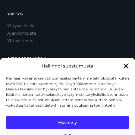
YRITYS
Yritysesittely
Ajankohtaista
Yhteystiedot
ASIAKASPALVELU
Hallinnoi suostumusta
Ota yhteyttä
Oma tili
Parhaan kokemuksen tarjoamiseksi käytämme teknologioita, kuten
evästeitä, tallentaaksemme ja/tai käyttääksemme laitetietoja.
Maksutavat
Näiden tekniikoiden hyväksyminen antaa meille mahdollisuuden
Toimitustavat
käsitellä tietoja, kuten selauskäyttäytymistä tai yksilöllisiä tunnuksia
Usein kysytyt kysymykset
tällä sivustolla. Suostumuksen jättäminen tai peruuttaminen voi
vaikuttaa haitallisesti tiettyihin ominaisuuksiin ja toimintoihin.
+358 44 270 3795
asiakaspalvelu@toolcat.fi
Hyväksy