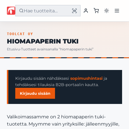
Etusivu
TOOLCAT OY
HIOMAPAPERIN TUKI
Tuotteet
Etusivu
›
Tuotteet avainsanalla “hiomapaperin tuki”
Palvelut
Yritys
Kirjaudu sisään nähdäksesi
sopimushintasi
ja
tehdäksesi tilauksia B2B-portaalin kautta.
Yhteystiedot
Kirjaudu sisään
Valikoimassamme on 2 hiomapaperin tuki-
tuotetta. Myymme vain yrityksille: jälleenmyyjille,