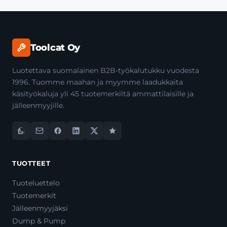
Toolcat Oy
Luotettava suomalainen B2B-työkalutukku vuodesta
1996. Tuomme maahan ja myymme laadukkaita
käsityökaluja yli 45 tuotemerkiltä ammattilaisille ja
jälleenmyyjille.
TUOTTEET
Tuoteluettelo
Tuotemerkit
Jälleenmyyjäksi
Dump & Pump