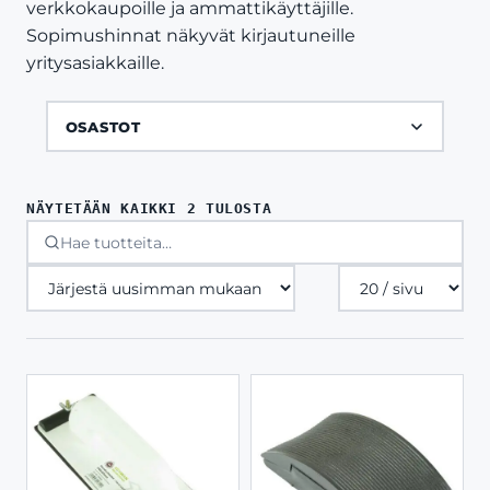
verkkokaupoille ja ammattikäyttäjille.
Sopimushinnat näkyvät kirjautuneille
yritysasiakkaille.
OSASTOT
SORTED
NÄYTETÄÄN KAIKKI 2 TULOSTA
BY
LATEST
Tuotteita
sivulla