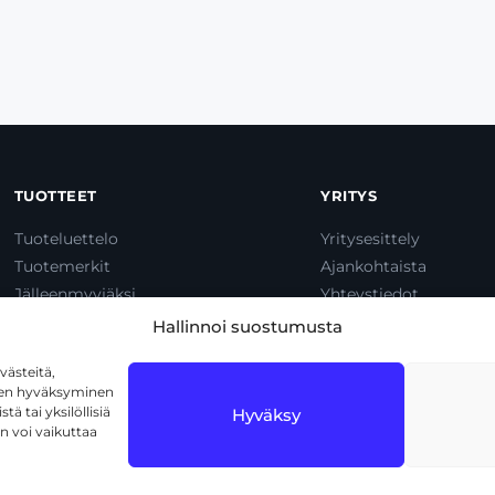
TUOTTEET
YRITYS
Tuoteluettelo
Yritysesittely
Tuotemerkit
Ajankohtaista
Jälleenmyyjäksi
Yhteystiedot
Dump & Pump
Hallinnoi suostumusta
ästeitä,
iden hyväksyminen
ä tai yksilöllisiä
Hyväksy
n voi vaikuttaa