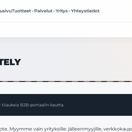
usivu
Tuotteet
Palvelut
Yritys
Yhteystiedot
TELY
 tilauksia B2B-portaalin kautta.
. Myymme vain yrityksille: jälleenmyyjille, verkkokaupo