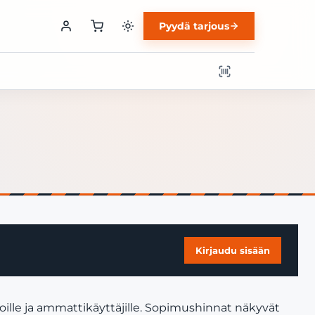
Pyydä tarjous
Kirjaudu sisään
ille ja ammattikäyttäjille. Sopimushinnat näkyvät