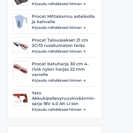
Viilat
Työasusteet
Kirjaudu nähdäksesi hinnan →
Vyöt
Procat Mittakannu asteikolla
ja kahvalla
Kirjaudu nähdäksesi hinnan →
Procat Taloussakset 21 cm
2Cr13 ruostumaton teräs
Kirjaudu nähdäksesi hinnan →
Procat Katuharja 30 cm 4-
riviä nylon harjas 22 mm
varrelle
Kirjaudu nähdäksesi hinnan →
Yato
Akkukipsilevyruuvinväännin-
sarja 18V 4.0 Ah Li-Ion
Kirjaudu nähdäksesi hinnan →