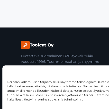
Toolcat Oy
Luotettava suomalainen B2B-työkalutukku
vuodesta 1996. Tuomme maahan ja myymme
laadukkaita käsityökaluja yli 45 tuotemerkiltä
ammattilaisille ja jälleenmyyjille.
Parhaan kokemuksen tarjoamiseksi käytämme teknologioita, kuten ev
tallentaaksemme ja/tai käyttääksemme laitetietoja. Näiden tekniiko
antaa meille mahdollisuuden käsitellä tietoja, kuten selauskäyttäytymist
tunnuksia tällä sivustolla. Suostumuksen jättäminen tai peruuttamine
haitallisesti tiettyihin ominaisuuksiin ja toimintoihin.