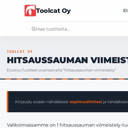
Toolcat Oy
Et
Etusivu
TOOLCAT OY
HITSAUSSAUMAN VIIMEIS
Tuotteet
Etusivu
›
Tuotteet avainsanalla “hitsaussauman viimeistely”
Palvelut
Yritys
Kirjaudu sisään nähdäksesi
sopimushintasi
ja tehdäksesi
Yhteystiedot
Valikoimassamme on 1 hitsaussauman viimeistely-tuote