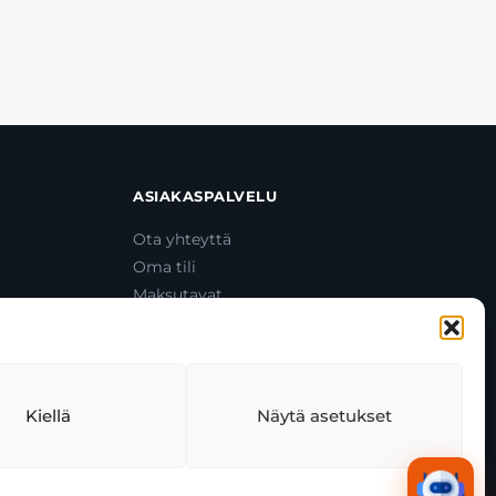
ASIAKASPALVELU
Ota yhteyttä
Oma tili
Maksutavat
Toimitustavat
Usein kysytyt kysymykset
+358 44 270 3795
asiakaspalvelu@toolcat.fi
Kiellä
Näytä asetukset