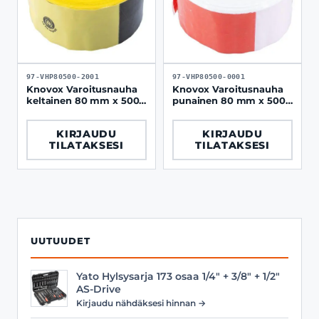
97-VHP80500-2001
97-VHP80500-0001
Knovox Varoitusnauha
Knovox Varoitusnauha
keltainen 80 mm x 500
punainen 80 mm x 500
m ammattikäyttöön
m ammattikäyttöön
KIRJAUDU
KIRJAUDU
TILATAKSESI
TILATAKSESI
UUTUUDET
Yato Hylsysarja 173 osaa 1/4" + 3/8" + 1/2"
AS-Drive
Kirjaudu nähdäksesi hinnan →