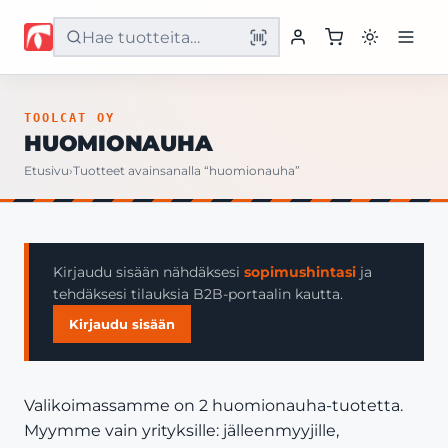
Etusivu
TOOLCAT OY
HUOMIONAUHA
Tuotteet
Etusivu
›
Tuotteet avainsanalla “huomionauha”
Palvelut
Yritys
Kirjaudu sisään nähdäksesi
sopimushintasi
ja
tehdäksesi tilauksia B2B-portaalin kautta.
Yhteystiedot
Kirjaudu sisään
Valikoimassamme on 2 huomionauha-tuotetta.
Myymme vain yrityksille: jälleenmyyjille,