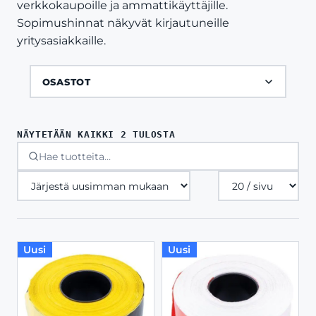
verkkokaupoille ja ammattikäyttäjille.
Sopimushinnat näkyvät kirjautuneille
yritysasiakkaille.
OSASTOT
SORTED
NÄYTETÄÄN KAIKKI 2 TULOSTA
BY
LATEST
Tuotteita
sivulla
Uusi
Uusi