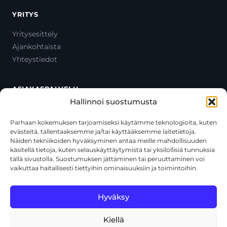
YRITYS
Yritysesittely
Ajankohtaista
Yhteystiedot
ASIAKASPALVELU
Hallinnoi suostumusta
Ota yhteyttä
Oma tili
Parhaan kokemuksen tarjoamiseksi käytämme teknologioita, kuten
evästeitä, tallentaaksemme ja/tai käyttääksemme laitetietoja.
Maksutavat
Näiden tekniikoiden hyväksyminen antaa meille mahdollisuuden
Toimitustavat
käsitellä tietoja, kuten selauskäyttäytymistä tai yksilöllisiä tunnuksia
Usein kysytyt kysymykset
tällä sivustolla. Suostumuksen jättäminen tai peruuttaminen voi
vaikuttaa haitallisesti tiettyihin ominaisuuksiin ja toimintoihin.
+358 44 270 3795
asiakaspalvelu@toolcat.fi
Hyväksy
Kiellä