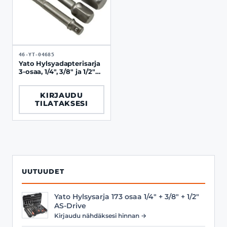
46-YT-04685
Yato Hylsyadapterisarja
3-osaa, 1/4", 3/8" ja 1/2"
75 mm
KIRJAUDU
TILATAKSESI
UUTUUDET
Yato Hylsysarja 173 osaa 1/4" + 3/8" + 1/2"
AS-Drive
Kirjaudu nähdäksesi hinnan →