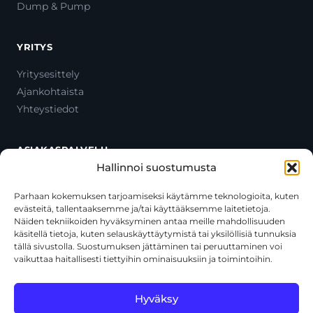
Dump & Pump
YRITYS
Yritysesittely
Ajankohtaista
Yhteystiedot
ASIAKASPALVELU
Hallinnoi suostumusta
Ota yhteyttä
Oma tili
Parhaan kokemuksen tarjoamiseksi käytämme teknologioita, kuten
evästeitä, tallentaaksemme ja/tai käyttääksemme laitetietoja.
Maksutavat
Näiden tekniikoiden hyväksyminen antaa meille mahdollisuuden
Toimitustavat
käsitellä tietoja, kuten selauskäyttäytymistä tai yksilöllisiä tunnuksia
Usein kysytyt kysymykset
tällä sivustolla. Suostumuksen jättäminen tai peruuttaminen voi
vaikuttaa haitallisesti tiettyihin ominaisuuksiin ja toimintoihin.
+358 44 270 3795
asiakaspalvelu@toolcat.fi
Hyväksy