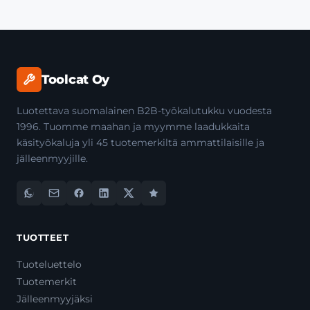
Toolcat Oy
Luotettava suomalainen B2B-työkalutukku vuodesta
1996. Tuomme maahan ja myymme laadukkaita
käsityökaluja yli 45 tuotemerkiltä ammattilaisille ja
jälleenmyyjille.
TUOTTEET
Tuoteluettelo
Tuotemerkit
Jälleenmyyjäksi