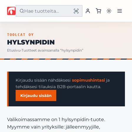
Etusivu
TOOLCAT OY
HYLSYNPIDIN
Tuotteet
Etusivu
›
Tuotteet avainsanalla “hylsynpidin”
Palvelut
Yritys
Kirjaudu sisään nähdäksesi
sopimushintasi
ja
tehdäksesi tilauksia B2B-portaalin kautta.
Yhteystiedot
Kirjaudu sisään
Valikoimassamme on 1 hylsynpidin-tuote.
Myymme vain yrityksille: jälleenmyyjille,