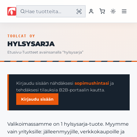
Etusivu
TOOLCAT OY
HYLSYSARJA
Tuotteet
Etusivu
›
Tuotteet avainsanalla “hylsysarja”
Palvelut
Yritys
Kirjaudu sisään nähdäksesi
sopimushintasi
ja
tehdäksesi tilauksia B2B-portaalin kautta.
Yhteystiedot
Kirjaudu sisään
Valikoimassamme on 1 hylsysarja-tuote. Myymme
vain yrityksille: jälleenmyyjille, verkkokaupoille ja