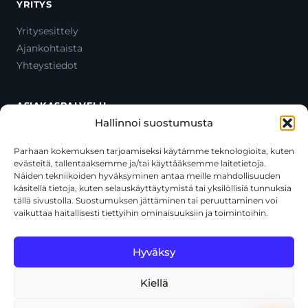
YRITYS
Yritysesittely
Ajankohtaista
Yhteystiedot
ASIAKASPALVELU
Hallinnoi suostumusta
Ota yhteyttä
Oma tili
Parhaan kokemuksen tarjoamiseksi käytämme teknologioita, kuten
evästeitä, tallentaaksemme ja/tai käyttääksemme laitetietoja.
Maksutavat
Näiden tekniikoiden hyväksyminen antaa meille mahdollisuuden
Toimitustavat
käsitellä tietoja, kuten selauskäyttäytymistä tai yksilöllisiä tunnuksia
Usein kysytyt kysymykset
tällä sivustolla. Suostumuksen jättäminen tai peruuttaminen voi
vaikuttaa haitallisesti tiettyihin ominaisuuksiin ja toimintoihin.
+358 44 270 3795
asiakaspalvelu@toolcat.fi
Hyväksy
Kiellä
© 2026 Toolcat Oy · Y-tunnus 1059567-7 · Kalustetie 1, 01720