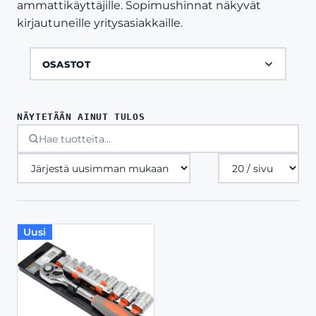
ammattikäyttäjille. Sopimushinnat näkyvät
kirjautuneille yritysasiakkaille.
OSASTOT
NÄYTETÄÄN AINUT TULOS
Tuotteita
sivulla
Uusi