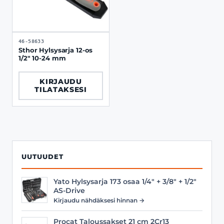
46-58633
Sthor Hylsysarja 12-os
1/2" 10-24 mm
KIRJAUDU
TILATAKSESI
UUTUUDET
Yato Hylsysarja 173 osaa 1/4" + 3/8" + 1/2"
AS-Drive
Kirjaudu nähdäksesi hinnan →
Procat Taloussakset 21 cm 2Cr13