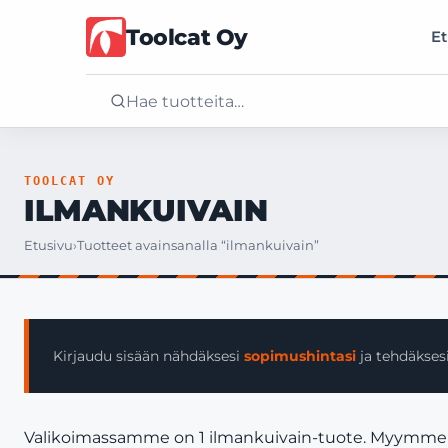
Toolcat Oy
Et
Etusivu
TOOLCAT OY
ILMANKUIVAIN
Tuotteet
Etusivu
›
Tuotteet avainsanalla “ilmankuivain”
Palvelut
Yritys
Kirjaudu sisään nähdäksesi
sopimushintasi
ja tehdäksesi
Yhteystiedot
Valikoimassamme on 1 ilmankuivain-tuote. Myymme vain