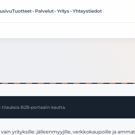
usivu
Tuotteet
Palvelut
Yritys
Yhteystiedot
 tilauksia B2B-portaalin kautta.
 yrityksille: jälleenmyyjille, verkkokaupoille ja ammatt