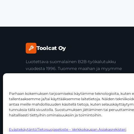
Toolcat Oy
Luotettava suomalainen B2B-työkalutukku
vuodesta 1996. Tuomme maahan ja myymme
laadukkaita käsityökaluja yli 45 tuotemerkiltä
ammattilaisille ja jälleenmyyjille.
Parhaan kokemuksen tarjoamiseksi käytämme teknologioita, kuten ev
tallentaaksemme ja/tai käyttääksemme laitetietoja. Näiden tekniiko
antaa meille mahdollisuuden käsitellä tietoja, kuten selauskäyttäytymist
tunnuksia tällä sivustolla. Suostumuksen jättäminen tai peruuttamine
haitallisesti tiettyihin ominaisuuksiin ja toimintoihin.
© 2026 Toolcat Oy · Y-tunnus 1059567-7 · Kalustetie 1, 0
Evästekäytäntö
Tietosuojaseloste – Verkkokaupan Asiakasrekisteri