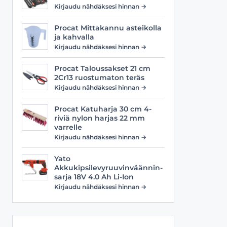
Viilat
Työasusteet
Kirjaudu nähdäksesi hinnan →
Vyöt
Procat Mittakannu asteikolla
ja kahvalla
Kirjaudu nähdäksesi hinnan →
Procat Taloussakset 21 cm
2Cr13 ruostumaton teräs
Kirjaudu nähdäksesi hinnan →
Procat Katuharja 30 cm 4-
riviä nylon harjas 22 mm
varrelle
Kirjaudu nähdäksesi hinnan →
Yato
Akkukipsilevyruuvinväännin-
sarja 18V 4.0 Ah Li-Ion
Kirjaudu nähdäksesi hinnan →