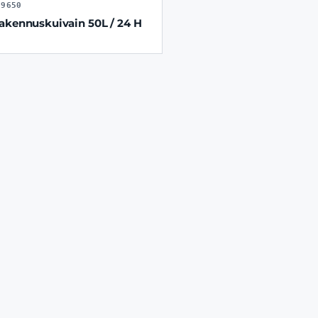
99650
akennuskuivain 50L / 24 H