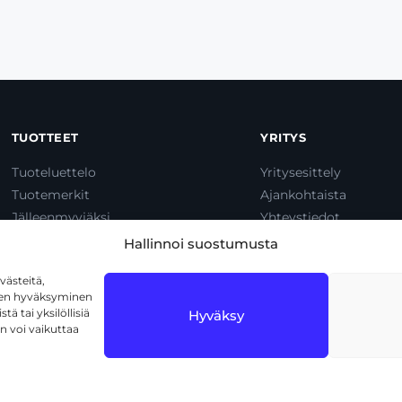
TUOTTEET
YRITYS
Tuoteluettelo
Yritysesittely
Tuotemerkit
Ajankohtaista
Jälleenmyyjäksi
Yhteystiedot
Dump & Pump
Hallinnoi suostumusta
ästeitä,
iden hyväksyminen
ä tai yksilöllisiä
Hyväksy
n voi vaikuttaa
1720 Vantaa
Tietosuojaseloste
Käyttöehdot
Eväs