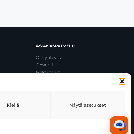
ASIAKASPALVELU
Ota yhteyttä
Oma tili
Maksutavat
Toimitustavat
Usein kysytyt kysymykset
+358 44 270 3795
asiakaspalvelu@toolcat.fi
Kiellä
Näytä asetukset
tekäytäntö
Tekoälyn käyttö
Kaikki järjestelmät toimivat