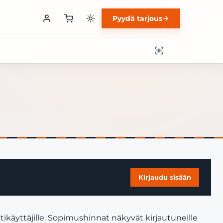
Pyydä tarjous
Kirjaudu sisään
ikäyttäjille. Sopimushinnat näkyvät kirjautuneille