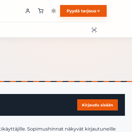
Pyydä tarjous
Kirjaudu sisään
käyttäjille. Sopimushinnat näkyvät kirjautuneille