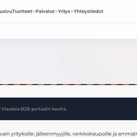
usivu
Tuotteet
Palvelut
Yritys
Yhteystiedot
 tilauksia B2B-portaalin kautta.
yrityksille: jälleenmyyjille, verkkokaupoille ja ammatti