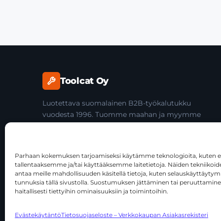
Toolcat Oy
Luotettava suomalainen B2B-työkalutukku
vuodesta 1996. Tuomme maahan ja myymme
laadukkaita käsityökaluja yli 45 tuotemerkiltä
ammattilaisille ja jälleenmyyjille.
Parhaan kokemuksen tarjoamiseksi käytämme teknologioita, kuten ev
tallentaaksemme ja/tai käyttääksemme laitetietoja. Näiden tekniiko
antaa meille mahdollisuuden käsitellä tietoja, kuten selauskäyttäytymist
tunnuksia tällä sivustolla. Suostumuksen jättäminen tai peruuttamine
haitallisesti tiettyihin ominaisuuksiin ja toimintoihin.
© 2026 Toolcat Oy · Y-tunnus 1059567-7 · Kalustetie 1, 0
Evästekäytäntö
Tietosuojaseloste – Verkkokaupan Asiakasrekisteri