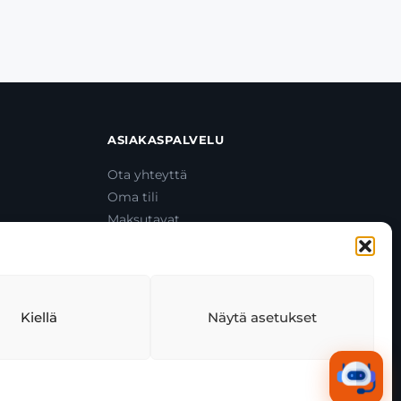
ASIAKASPALVELU
Ota yhteyttä
Oma tili
Maksutavat
Toimitustavat
Usein kysytyt kysymykset
+358 44 270 3795
asiakaspalvelu@toolcat.fi
Kiellä
Näytä asetukset
tekäytäntö
Tekoälyn käyttö
Kaikki järjestelmät toimivat