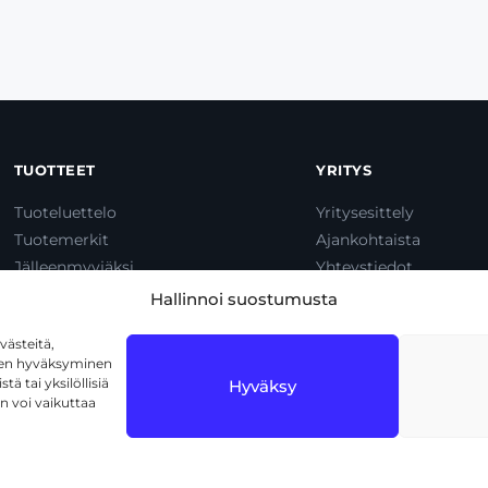
TUOTTEET
YRITYS
Tuoteluettelo
Yritysesittely
Tuotemerkit
Ajankohtaista
Jälleenmyyjäksi
Yhteystiedot
Dump & Pump
Hallinnoi suostumusta
ästeitä,
iden hyväksyminen
ä tai yksilöllisiä
Hyväksy
n voi vaikuttaa
1720 Vantaa
Tietosuojaseloste
Käyttöehdot
Eväs