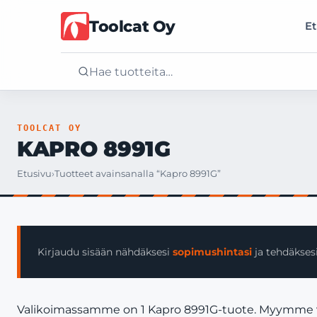
Toolcat Oy
Et
Etusivu
TOOLCAT OY
KAPRO 8991G
Tuotteet
Etusivu
›
Tuotteet avainsanalla “Kapro 8991G”
Palvelut
Yritys
Kirjaudu sisään nähdäksesi
sopimushintasi
ja tehdäksesi
Yhteystiedot
Valikoimassamme on 1 Kapro 8991G-tuote. Myymme vain 