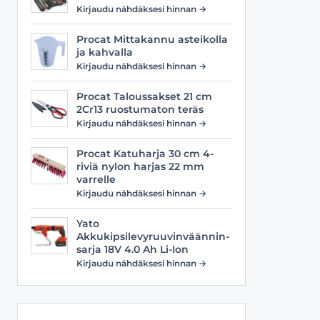
Viilat
Työasusteet
Kirjaudu nähdäksesi hinnan →
Vyöt
Procat Mittakannu asteikolla
ja kahvalla
Kirjaudu nähdäksesi hinnan →
Procat Taloussakset 21 cm
2Cr13 ruostumaton teräs
Kirjaudu nähdäksesi hinnan →
Procat Katuharja 30 cm 4-
riviä nylon harjas 22 mm
varrelle
Kirjaudu nähdäksesi hinnan →
Yato
Akkukipsilevyruuvinväännin-
sarja 18V 4.0 Ah Li-Ion
Kirjaudu nähdäksesi hinnan →