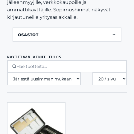
jälleenmyyjille, verkkokaupoille ja
ammattikäyttäjille. Sopimushinnat näkyvät
kirjautuneille yritysasiakkaille.
OSASTOT
NÄYTETÄÄN AINUT TULOS
Tuotteita
sivulla