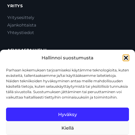
YRITYS
Yritysesittely
Ajankohtaista
Yhteystiedot
ASIAKASPALVELU
Hallinnoi suostumusta
Ota yhteyttä
Oma tili
Parhaan kokemuksen tarjoamiseksi käytämme teknologioita, kuten
evästeitä, tallentaaksemme ja/tai käyttääksemme laitetietoja.
Maksutavat
Näiden tekniikoiden hyväksyminen antaa meille mahdollisuuden
Toimitustavat
käsitellä tietoja, kuten selauskäyttäytymistä tai yksilöllisiä tunnuksia
Usein kysytyt kysymykset
tällä sivustolla. Suostumuksen jättäminen tai peruuttaminen voi
vaikuttaa haitallisesti tiettyihin ominaisuuksiin ja toimintoihin.
+358 44 270 3795
asiakaspalvelu@toolcat.fi
Hyväksy
Kiellä
© 2026 Toolcat Oy · Y-tunnus 1059567-7 · Kalustetie 1, 01720