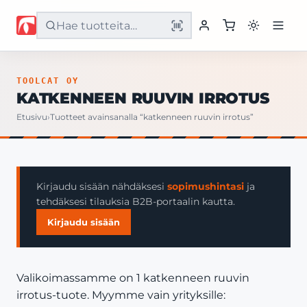
Etusivu
TOOLCAT OY
KATKENNEEN RUUVIN IRROTUS
Tuotteet
Etusivu
›
Tuotteet avainsanalla “katkenneen ruuvin irrotus”
Palvelut
Yritys
Kirjaudu sisään nähdäksesi
sopimushintasi
ja
tehdäksesi tilauksia B2B-portaalin kautta.
Yhteystiedot
Kirjaudu sisään
Valikoimassamme on 1 katkenneen ruuvin
irrotus-tuote. Myymme vain yrityksille: