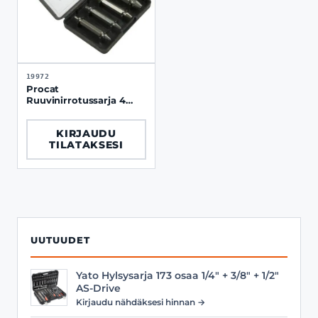
19972
Procat
Ruuvinirrotussarja 4
osaa
KIRJAUDU
TILATAKSESI
UUTUUDET
Yato Hylsysarja 173 osaa 1/4" + 3/8" + 1/2"
AS-Drive
Kirjaudu nähdäksesi hinnan →