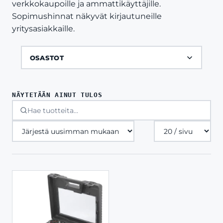
verkkokaupoille ja ammattikäyttäjille.
Sopimushinnat näkyvät kirjautuneille
yritysasiakkaille.
OSASTOT
NÄYTETÄÄN AINUT TULOS
Tuotteita
sivulla