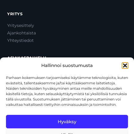
YRITYS
Yritysesittely
Ajankohtaista
Yhteystiedot
ASIAKASPALVELU
Hallinnoi suostumusta
Ota yhteyttä
Oma tili
Parhaan kokemuksen tarjoamiseksi käytämme teknologioita, kuten
evästeitä, tallentaaksemme ja/tai käyttääksemme laitetietoja.
Maksutavat
Näiden tekniikoiden hyväksyminen antaa meille mahdollisuuden
Toimitustavat
käsitellä tietoja, kuten selauskäyttäytymistä tai yksilöllisiä tunnuksia
Usein kysytyt kysymykset
tällä sivustolla. Suostumuksen jättäminen tai peruuttaminen voi
vaikuttaa haitallisesti tiettyihin ominaisuuksiin ja toimintoihin.
+358 44 270 3795
asiakaspalvelu@toolcat.fi
Hyväksy