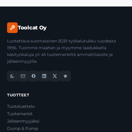
Toolcat Oy
Luotettava suomalainen B2B-työkalutukku vuodesta
1996. Tuomme maahan ja myymme laadukkaita
käsityökaluja yli 45 tuotemerkiltä ammattilaisille ja
jälleenmyyjille.
TUOTTEET
Tuoteluettelo
Tuotemerkit
Jälleenmyyjäksi
Dump & Pump