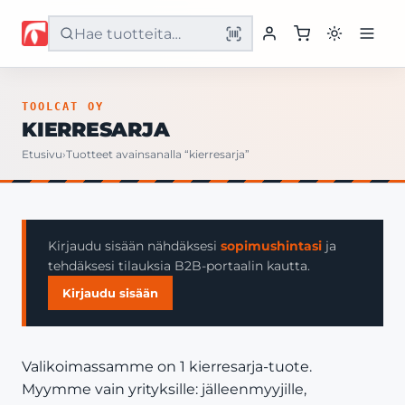
Etusivu
TOOLCAT OY
KIERRESARJA
Tuotteet
Etusivu
›
Tuotteet avainsanalla “kierresarja”
Palvelut
Yritys
Kirjaudu sisään nähdäksesi
sopimushintasi
ja
tehdäksesi tilauksia B2B-portaalin kautta.
Yhteystiedot
Kirjaudu sisään
Valikoimassamme on 1 kierresarja-tuote.
Myymme vain yrityksille: jälleenmyyjille,