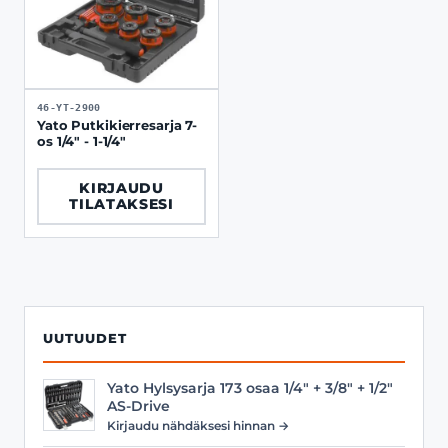
46-YT-2900
Yato Putkikierresarja 7-
os 1/4" - 1-1/4"
KIRJAUDU
TILATAKSESI
UUTUUDET
Yato Hylsysarja 173 osaa 1/4" + 3/8" + 1/2"
AS-Drive
Kirjaudu nähdäksesi hinnan →