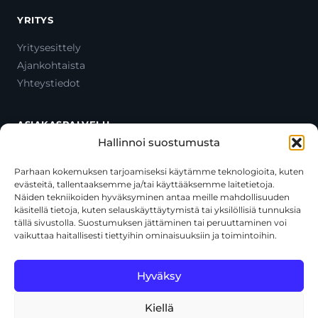
YRITYS
Yritysesittely
Ajankohtaista
Yhteystiedot
ASIAKASPALVELU
Hallinnoi suostumusta
Ota yhteyttä
Oma tili
Parhaan kokemuksen tarjoamiseksi käytämme teknologioita, kuten
evästeitä, tallentaaksemme ja/tai käyttääksemme laitetietoja.
Maksutavat
Näiden tekniikoiden hyväksyminen antaa meille mahdollisuuden
Toimitustavat
käsitellä tietoja, kuten selauskäyttäytymistä tai yksilöllisiä tunnuksia
Usein kysytyt kysymykset
tällä sivustolla. Suostumuksen jättäminen tai peruuttaminen voi
vaikuttaa haitallisesti tiettyihin ominaisuuksiin ja toimintoihin.
+358 44 270 3795
asiakaspalvelu@toolcat.fi
Hyväksy
Kiellä