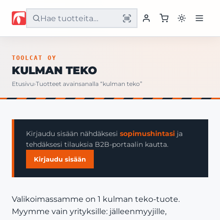
Etusivu
TOOLCAT OY
KULMAN TEKO
Tuotteet
Etusivu
›
Tuotteet avainsanalla “kulman teko”
Palvelut
Yritys
Kirjaudu sisään nähdäksesi
sopimushintasi
ja
tehdäksesi tilauksia B2B-portaalin kautta.
Yhteystiedot
Kirjaudu sisään
Valikoimassamme on 1 kulman teko-tuote.
Myymme vain yrityksille: jälleenmyyjille,