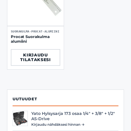
SUORAKULMA-PROCAT-ALUMIINI
Procat Suorakulma
alumiini
KIRJAUDU
TILATAKSESI
UUTUUDET
Yato Hylsysarja 173 osaa 1/4" + 3/8" + 1/2"
AS-Drive
Kirjaudu nähdäksesi hinnan →