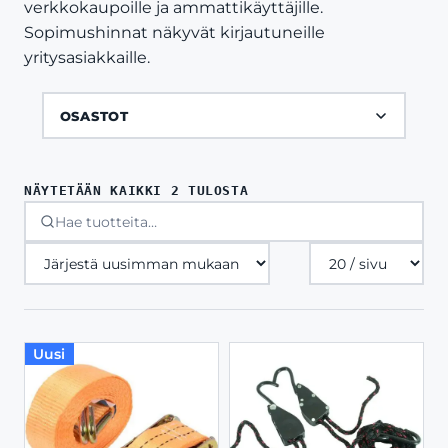
verkkokaupoille ja ammattikäyttäjille.
Sopimushinnat näkyvät kirjautuneille
yritysasiakkaille.
OSASTOT
SORTED
NÄYTETÄÄN KAIKKI 2 TULOSTA
BY
LATEST
Tuotteita
sivulla
Uusi