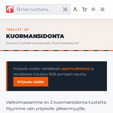
Etusivu
TOOLCAT OY
KUORMANSIDONTA
Tuotteet
Etusivu
›
Tuotteet avainsanalla “kuormansidonta”
Palvelut
Yritys
Kirjaudu sisään nähdäksesi
sopimushintasi
ja
tehdäksesi tilauksia B2B-portaalin kautta.
Yhteystiedot
Kirjaudu sisään
Valikoimassamme on 2 kuormansidonta-tuotetta.
Myymme vain yrityksille: jälleenmyyjille,