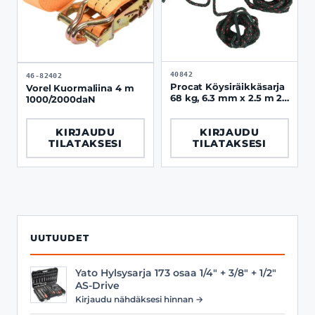
40842
46-82402
Procat Köysiräikkäsarja
Vorel Kuormaliina 4 m
68 kg, 6.3 mm x 2.5 m 2
1000/2000daN
kpl / paketti
KIRJAUDU
KIRJAUDU
TILATAKSESI
TILATAKSESI
UUTUUDET
Yato Hylsysarja 173 osaa 1/4" + 3/8" + 1/2"
AS-Drive
Kirjaudu nähdäksesi hinnan →