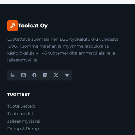
Toolcat Oy
Luotettava suomalainen B2B-työkalutukku vuodesta
1996. Tuomme maahan ja myymme laadukkaita
käsityökaluja yli 45 tuotemerkiltä ammattilaisille ja
jälleenmyyjille.
TUOTTEET
Tuoteluettelo
Tuotemerkit
Jälleenmyyjäksi
Dump & Pump