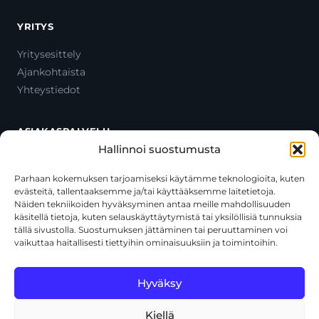
YRITYS
Yritysesittely
Ajankohtaista
Yhteystiedot
ASIAKASPALVELU
Hallinnoi suostumusta
Ota yhteyttä
Oma tili
Parhaan kokemuksen tarjoamiseksi käytämme teknologioita, kuten
evästeitä, tallentaaksemme ja/tai käyttääksemme laitetietoja.
Maksutavat
Näiden tekniikoiden hyväksyminen antaa meille mahdollisuuden
Toimitustavat
käsitellä tietoja, kuten selauskäyttäytymistä tai yksilöllisiä tunnuksia
Usein kysytyt kysymykset
tällä sivustolla. Suostumuksen jättäminen tai peruuttaminen voi
vaikuttaa haitallisesti tiettyihin ominaisuuksiin ja toimintoihin.
+358 44 270 3795
asiakaspalvelu@toolcat.fi
Hyväksy
Kiellä