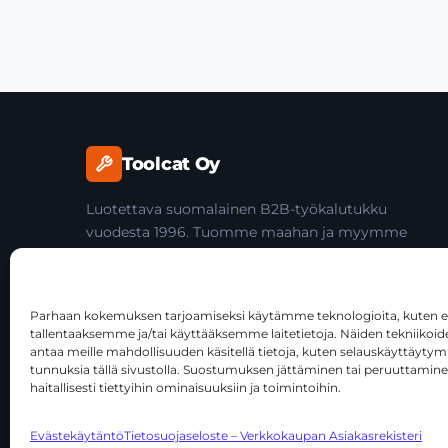
Toolcat Oy
Luotettava suomalainen B2B-työkalutukku
vuodesta 1996. Tuomme maahan ja myymme
laadukkaita käsityökaluja yli 45 tuotemerkiltä
ammattilaisille ja jälleenmyyjille.
Parhaan kokemuksen tarjoamiseksi käytämme teknologioita, kuten ev
tallentaaksemme ja/tai käyttääksemme laitetietoja. Näiden tekniiko
antaa meille mahdollisuuden käsitellä tietoja, kuten selauskäyttäytymist
tunnuksia tällä sivustolla. Suostumuksen jättäminen tai peruuttamine
haitallisesti tiettyihin ominaisuuksiin ja toimintoihin.
© 2026 Toolcat Oy · Y-tunnus 1059567-7 · Kalustetie 1, 0
Evästekäytäntö
Tietosuojaseloste – Verkkokaupan Asiakasrekisteri