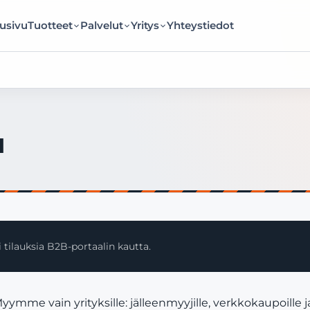
usivu
Tuotteet
Palvelut
Yritys
Yhteystiedot
I
 tilauksia B2B-portaalin kautta.
yymme vain yrityksille: jälleenmyyjille, verkkokaupoille