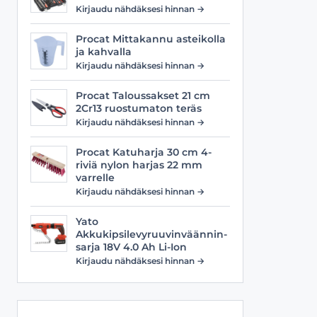
Viilat
Työasusteet
Kirjaudu nähdäksesi hinnan →
Vyöt
Procat Mittakannu asteikolla
ja kahvalla
Kirjaudu nähdäksesi hinnan →
Procat Taloussakset 21 cm
2Cr13 ruostumaton teräs
Kirjaudu nähdäksesi hinnan →
Procat Katuharja 30 cm 4-
riviä nylon harjas 22 mm
varrelle
Kirjaudu nähdäksesi hinnan →
Yato
Akkukipsilevyruuvinväännin-
sarja 18V 4.0 Ah Li-Ion
Kirjaudu nähdäksesi hinnan →