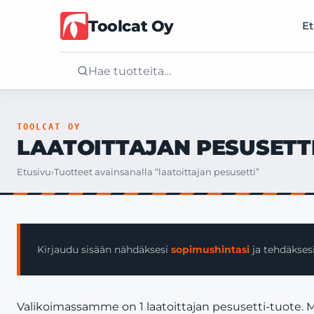
Toolcat Oy
Et
Etusivu
TOOLCAT OY
LAATOITTAJAN PESUSETT
Tuotteet
Etusivu
›
Tuotteet avainsanalla “laatoittajan pesusetti”
Palvelut
Yritys
Kirjaudu sisään nähdäksesi
sopimushintasi
ja tehdäksesi
Yhteystiedot
Valikoimassamme on 1 laatoittajan pesusetti-tuote. M