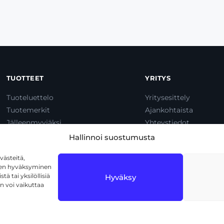
TUOTTEET
YRITYS
Tuoteluettelo
Yritysesittely
Tuotemerkit
Ajankohtaista
Jälleenmyyjäksi
Yhteystiedot
Dump & Pump
Hallinnoi suostumusta
ästeitä,
iden hyväksyminen
ä tai yksilöllisiä
Hyväksy
n voi vaikuttaa
1720 Vantaa
Tietosuojaseloste
Käyttöehdot
Eväs