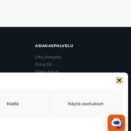
ASIAKASPALVELU
Ota yhteyttä
Oma tili
Maksutavat
Toimitustavat
Usein kysytyt kysymykset
+358 44 270 3795
asiakaspalvelu@toolcat.fi
Kiellä
Näytä asetukset
tekäytäntö
Tekoälyn käyttö
Kaikki järjestelmät toimivat