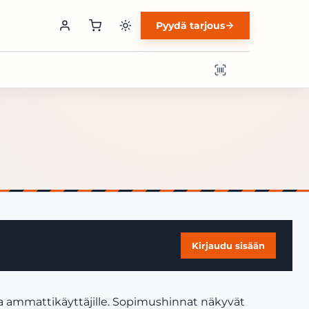
Pyydä tarjous
Kirjaudu sisään
 ja ammattikäyttäjille. Sopimushinnat näkyvät