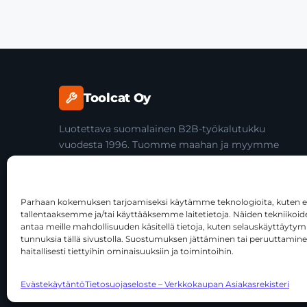
Toolcat Oy
Luotettava suomalainen B2B-työkalutukku
vuodesta 1996. Tuomme maahan ja myymme
laadukkaita käsityökaluja yli 45 tuotemerkiltä
ammattilaisille ja jälleenmyyjille.
Parhaan kokemuksen tarjoamiseksi käytämme teknologioita, kuten ev
tallentaaksemme ja/tai käyttääksemme laitetietoja. Näiden tekniiko
antaa meille mahdollisuuden käsitellä tietoja, kuten selauskäyttäytymist
tunnuksia tällä sivustolla. Suostumuksen jättäminen tai peruuttamine
haitallisesti tiettyihin ominaisuuksiin ja toimintoihin.
© 2026 Toolcat Oy · Y-tunnus 1059567-7 · Kalustetie 1, 0
Evästekäytäntö
Tietosuojaseloste – Verkkokaupan Asiakasrekisteri