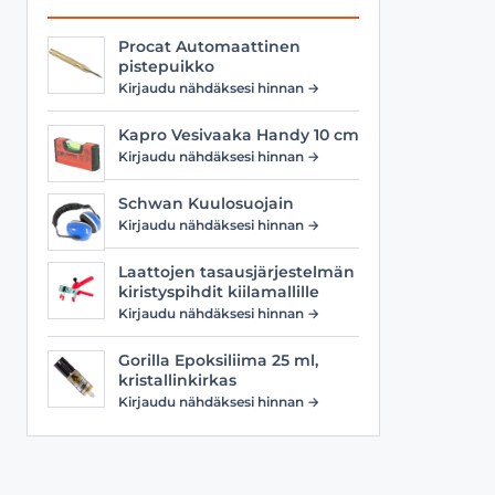
Procat Automaattinen
pistepuikko
Kirjaudu nähdäksesi hinnan →
Kapro Vesivaaka Handy 10 cm
Kirjaudu nähdäksesi hinnan →
Schwan Kuulosuojain
Kirjaudu nähdäksesi hinnan →
Laattojen tasausjärjestelmän
kiristyspihdit kiilamallille
Kirjaudu nähdäksesi hinnan →
Gorilla Epoksiliima 25 ml,
kristallinkirkas
Kirjaudu nähdäksesi hinnan →