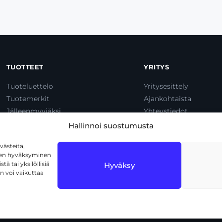
TUOTTEET
YRITYS
Tuoteluettelo
Yritysesittely
Tuotemerkit
Ajankohtaista
Jälleenmyyjäksi
Yhteystiedot
Dump & Pump
Hallinnoi suostumusta
ästeitä,
iden hyväksyminen
ä tai yksilöllisiä
Hyväksy
n voi vaikuttaa
1720 Vantaa
Tietosuojaseloste
Käyttöehdot
Eväs