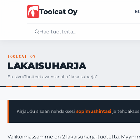
Toolcat Oy
Et
Etusivu
TOOLCAT OY
LAKAISUHARJA
Tuotteet
Etusivu
›
Tuotteet avainsanalla “lakaisuharja”
Palvelut
Yritys
Kirjaudu sisään nähdäksesi
sopimushintasi
ja tehdäksesi
Yhteystiedot
Valikoimassamme on 2 lakaisuharja-tuotetta. Myymme va