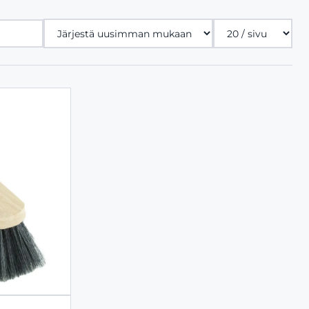
Tuotteita
sivulla