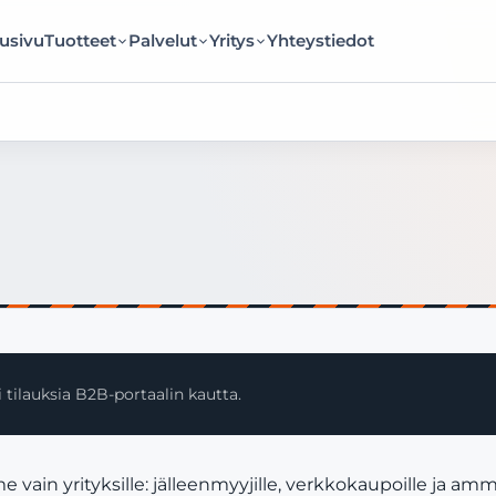
usivu
Tuotteet
Palvelut
Yritys
Yhteystiedot
 tilauksia B2B-portaalin kautta.
in yrityksille: jälleenmyyjille, verkkokaupoille ja amma