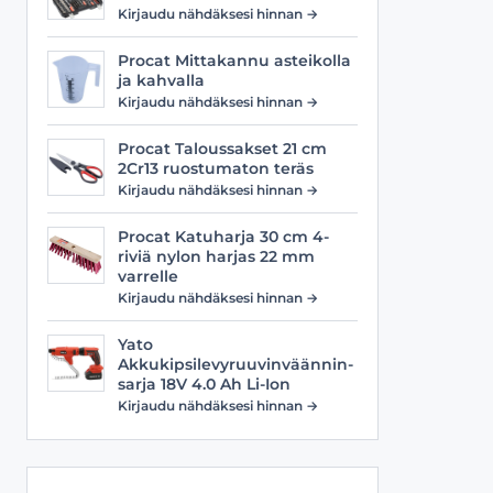
Viilat
Työasusteet
Kirjaudu nähdäksesi hinnan →
Vyöt
Procat Mittakannu asteikolla
ja kahvalla
Kirjaudu nähdäksesi hinnan →
Procat Taloussakset 21 cm
2Cr13 ruostumaton teräs
Kirjaudu nähdäksesi hinnan →
Procat Katuharja 30 cm 4-
riviä nylon harjas 22 mm
varrelle
Kirjaudu nähdäksesi hinnan →
Yato
Akkukipsilevyruuvinväännin-
sarja 18V 4.0 Ah Li-Ion
Kirjaudu nähdäksesi hinnan →