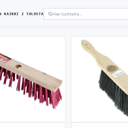
SORTED
N KAIKKI 2 TULOSTA
BY
LATEST