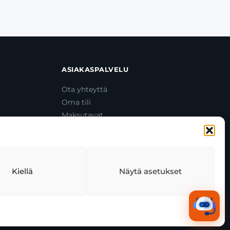
ASIAKASPALVELU
Ota yhteyttä
Oma tili
Maksutavat
Toimitustavat
Usein kysytyt kysymykset
+358 44 270 3795
asiakaspalvelu@toolcat.fi
Kiellä
Näytä asetukset
tekäytäntö
Tekoälyn käyttö
Kaikki järjestelmät toimivat