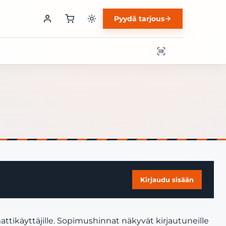
Pyydä tarjous
Kirjaudu sisään
ttikäyttäjille. Sopimushinnat näkyvät kirjautuneille