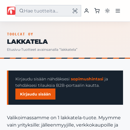
Etusivu
TOOLCAT OY
LAKKATELA
Tuotteet
Etusivu
›
Tuotteet avainsanalla “lakkatela”
Palvelut
Yritys
Kirjaudu sisään nähdäksesi
sopimushintasi
ja
tehdäksesi tilauksia B2B-portaalin kautta.
Yhteystiedot
Kirjaudu sisään
Valikoimassamme on 1 lakkatela-tuote. Myymme
vain yrityksille: jälleenmyyjille, verkkokaupoille ja