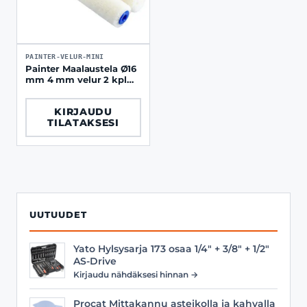
PAINTER-VELUR-MINI
Painter Maalaustela Ø16
mm 4 mm velur 2 kpl
sileät pinnat
KIRJAUDU
TILATAKSESI
UUTUUDET
Yato Hylsysarja 173 osaa 1/4" + 3/8" + 1/2"
AS-Drive
Kirjaudu nähdäksesi hinnan →
Procat Mittakannu asteikolla ja kahvalla