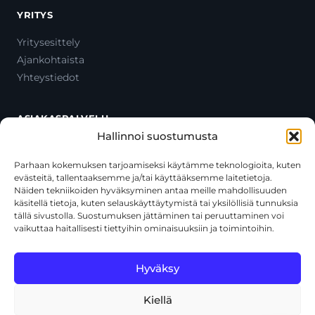
YRITYS
Yritysesittely
Ajankohtaista
Yhteystiedot
ASIAKASPALVELU
Hallinnoi suostumusta
Ota yhteyttä
Oma tili
Parhaan kokemuksen tarjoamiseksi käytämme teknologioita, kuten
evästeitä, tallentaaksemme ja/tai käyttääksemme laitetietoja.
Maksutavat
Näiden tekniikoiden hyväksyminen antaa meille mahdollisuuden
Toimitustavat
käsitellä tietoja, kuten selauskäyttäytymistä tai yksilöllisiä tunnuksia
Usein kysytyt kysymykset
tällä sivustolla. Suostumuksen jättäminen tai peruuttaminen voi
vaikuttaa haitallisesti tiettyihin ominaisuuksiin ja toimintoihin.
+358 44 270 3795
asiakaspalvelu@toolcat.fi
Hyväksy
Kiellä
© 2026 Toolcat Oy · Y-tunnus 1059567-7 · Kalustetie 1, 01720