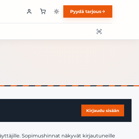
Pyydä tarjous
Kirjaudu sisään
yttäjille. Sopimushinnat näkyvät kirjautuneille