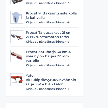
Viilat
Työasusteet
Kirjaudu nähdäksesi hinnan →
Vyöt
Procat Mittakannu asteikolla
ja kahvalla
Kirjaudu nähdäksesi hinnan →
Procat Taloussakset 21 cm
2Cr13 ruostumaton teräs
Kirjaudu nähdäksesi hinnan →
Procat Katuharja 30 cm 4-
riviä nylon harjas 22 mm
varrelle
Kirjaudu nähdäksesi hinnan →
Yato
Akkukipsilevyruuvinväännin-
sarja 18V 4.0 Ah Li-Ion
Kirjaudu nähdäksesi hinnan →