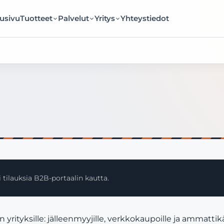
usivu
Tuotteet
Palvelut
Yritys
Yhteystiedot
 tilauksia B2B-portaalin kautta.
rityksille: jälleenmyyjille, verkkokaupoille ja ammattikä