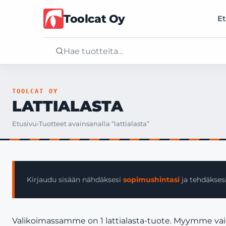
Toolcat Oy
Et
Etusivu
TOOLCAT OY
LATTIALASTA
Tuotteet
Etusivu
›
Tuotteet avainsanalla “lattialasta”
Palvelut
Yritys
Kirjaudu sisään nähdäksesi
sopimushintasi
ja tehdäksesi
Yhteystiedot
Valikoimassamme on 1 lattialasta-tuote. Myymme vain y