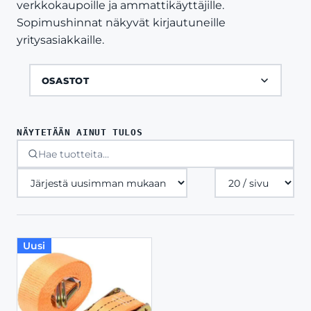
verkkokaupoille ja ammattikäyttäjille.
Sopimushinnat näkyvät kirjautuneille
yritysasiakkaille.
OSASTOT
NÄYTETÄÄN AINUT TULOS
Tuotteita
sivulla
Uusi