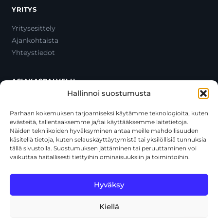
YRITYS
Yritysesittely
Ajankohtaista
Yhteystiedot
ASIAKASPALVELU
Hallinnoi suostumusta
Ota yhteyttä
Oma tili
Parhaan kokemuksen tarjoamiseksi käytämme teknologioita, kuten
evästeitä, tallentaaksemme ja/tai käyttääksemme laitetietoja.
Maksutavat
Näiden tekniikoiden hyväksyminen antaa meille mahdollisuuden
Toimitustavat
käsitellä tietoja, kuten selauskäyttäytymistä tai yksilöllisiä tunnuksia
Usein kysytyt kysymykset
tällä sivustolla. Suostumuksen jättäminen tai peruuttaminen voi
vaikuttaa haitallisesti tiettyihin ominaisuuksiin ja toimintoihin.
+358 44 270 3795
asiakaspalvelu@toolcat.fi
Hyväksy
Kiellä
© 2026 Toolcat Oy · Y-tunnus 1059567-7 · Kalustetie 1, 01720