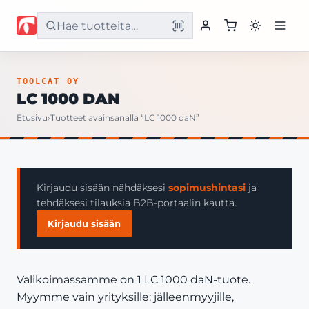
Etusivu
TOOLCAT OY
LC 1000 DAN
Tuotteet
Etusivu
›
Tuotteet avainsanalla “LC 1000 daN”
Palvelut
Yritys
Kirjaudu sisään nähdäksesi
sopimushintasi
ja
tehdäksesi tilauksia B2B-portaalin kautta.
Yhteystiedot
Kirjaudu sisään
Valikoimassamme on 1 LC 1000 daN-tuote.
Myymme vain yrityksille: jälleenmyyjille,