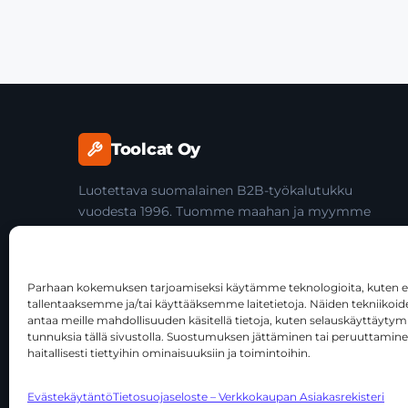
Toolcat Oy
Luotettava suomalainen B2B-työkalutukku
vuodesta 1996. Tuomme maahan ja myymme
laadukkaita käsityökaluja yli 45 tuotemerkiltä
ammattilaisille ja jälleenmyyjille.
Parhaan kokemuksen tarjoamiseksi käytämme teknologioita, kuten ev
tallentaaksemme ja/tai käyttääksemme laitetietoja. Näiden tekniiko
antaa meille mahdollisuuden käsitellä tietoja, kuten selauskäyttäytymist
tunnuksia tällä sivustolla. Suostumuksen jättäminen tai peruuttamine
haitallisesti tiettyihin ominaisuuksiin ja toimintoihin.
© 2026 Toolcat Oy · Y-tunnus 1059567-7 · Kalustetie 1, 0
Evästekäytäntö
Tietosuojaseloste – Verkkokaupan Asiakasrekisteri