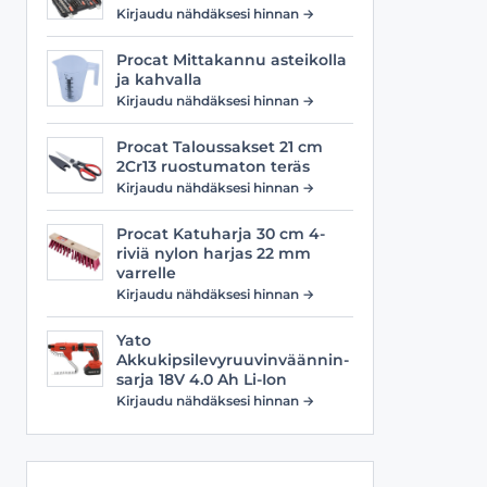
Viilat
Työasusteet
Kirjaudu nähdäksesi hinnan →
Vyöt
Procat Mittakannu asteikolla
ja kahvalla
Kirjaudu nähdäksesi hinnan →
Procat Taloussakset 21 cm
2Cr13 ruostumaton teräs
Kirjaudu nähdäksesi hinnan →
Procat Katuharja 30 cm 4-
riviä nylon harjas 22 mm
varrelle
Kirjaudu nähdäksesi hinnan →
Yato
Akkukipsilevyruuvinväännin-
sarja 18V 4.0 Ah Li-Ion
Kirjaudu nähdäksesi hinnan →