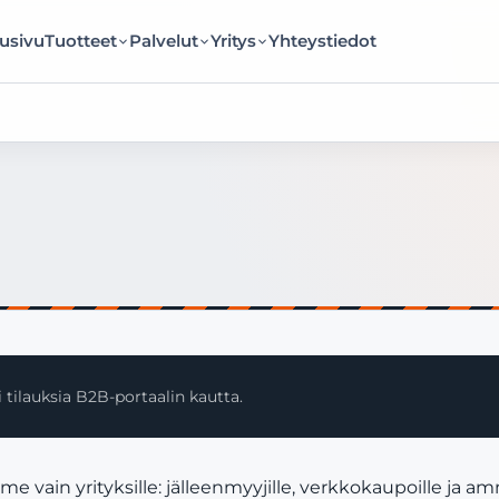
usivu
Tuotteet
Palvelut
Yritys
Yhteystiedot
 tilauksia B2B-portaalin kautta.
ain yrityksille: jälleenmyyjille, verkkokaupoille ja am