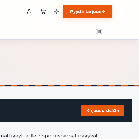
Pyydä tarjous
Kirjaudu sisään
mattikäyttäjille. Sopimushinnat näkyvät