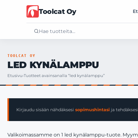
Toolcat Oy
Et
Etusivu
TOOLCAT OY
LED KYNÄLAMPPU
Tuotteet
Etusivu
›
Tuotteet avainsanalla “led kynälamppu”
Palvelut
Yritys
Kirjaudu sisään nähdäksesi
sopimushintasi
ja tehdäksesi
Yhteystiedot
Valikoimassamme on 1 led kynälamppu-tuote. Myymme v