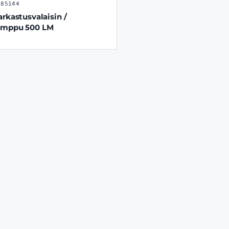
085144
arkastusvalaisin /
amppu 500 LM