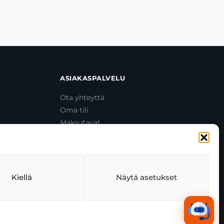
ASIAKASPALVELU
Ota yhteyttä
Oma tili
Maksutavat
Toimitustavat
Usein kysytyt kysymykset
+358 44 270 3795
asiakaspalvelu@toolcat.fi
Kiellä
Näytä asetukset
tekäytäntö
Tekoälyn käyttö
Kaikki järjestelmät toimivat