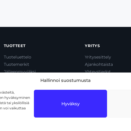
TUOTTEET
YRITYS
Tuoteluettelo
Yritysesittely
Tuotemerkit
Ajankohtaista
Jälleenmyyjäksi
Yhteystiedot
Dump & Pump
Hallinnoi suostumusta
ästeitä,
iden hyväksyminen
ä tai yksilöllisiä
Hyväksy
n voi vaikuttaa
1720 Vantaa
Tietosuojaseloste
Käyttöehdot
Eväs