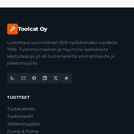
Toolcat Oy
Luotettava suomalainen B2B-työkalutukku vuodesta
1996. Tuomme maahan ja myymme laadukkaita
käsityökaluja yli 45 tuotemerkiltä ammattilaisille ja
jälleenmyyjille.
TUOTTEET
Tuoteluettelo
Tuotemerkit
Jälleenmyyjäksi
Dump & Pump