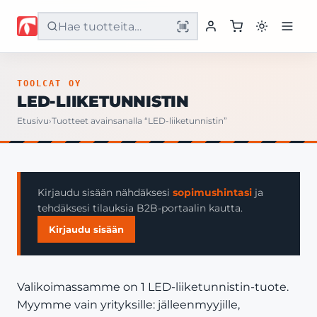
Etusivu
TOOLCAT OY
LED-LIIKETUNNISTIN
Tuotteet
Etusivu
›
Tuotteet avainsanalla “LED-liiketunnistin”
Palvelut
Yritys
Kirjaudu sisään nähdäksesi
sopimushintasi
ja
tehdäksesi tilauksia B2B-portaalin kautta.
Yhteystiedot
Kirjaudu sisään
Valikoimassamme on 1 LED-liiketunnistin-tuote.
Myymme vain yrityksille: jälleenmyyjille,