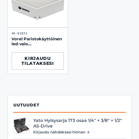
46-82831
Vorel Paristokäyttöinen
led-valo
liiketunnistimella 50lm
KIRJAUDU
TILATAKSESI
UUTUUDET
Yato Hylsysarja 173 osaa 1/4" + 3/8" + 1/2"
AS-Drive
Kirjaudu nähdäksesi hinnan →