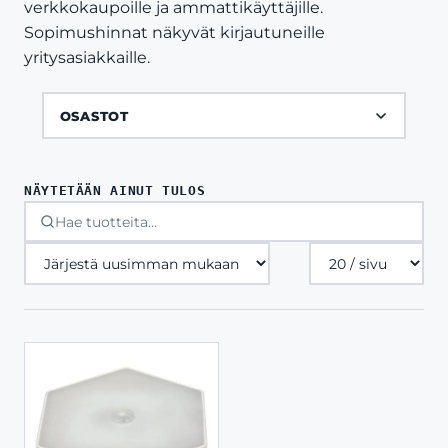
verkkokaupoille ja ammattikäyttäjille.
Sopimushinnat näkyvät kirjautuneille
yritysasiakkaille.
OSASTOT
NÄYTETÄÄN AINUT TULOS
Tuotteita
sivulla