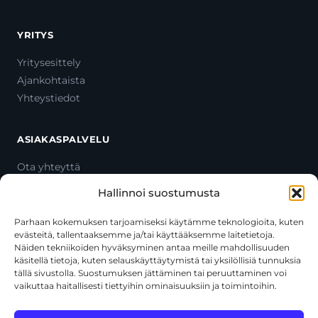
YRITYS
Yritysesittely
Ajankohtaista
Yhteystiedot
ASIAKASPALVELU
Ota yhteyttä
Oma tili
Hallinnoi suostumusta
Maksutavat
Toimitustavat
Parhaan kokemuksen tarjoamiseksi käytämme teknologioita, kuten
evästeitä, tallentaaksemme ja/tai käyttääksemme laitetietoja.
Usein kysytyt kysymykset
Näiden tekniikoiden hyväksyminen antaa meille mahdollisuuden
+358 44 270 3795
käsitellä tietoja, kuten selauskäyttäytymistä tai yksilöllisiä tunnuksia
asiakaspalvelu@toolcat.fi
tällä sivustolla. Suostumuksen jättäminen tai peruuttaminen voi
vaikuttaa haitallisesti tiettyihin ominaisuuksiin ja toimintoihin.
Tätä sivustoa suojaa reCAPTCHA, ja siihen sovelletaan Googlen