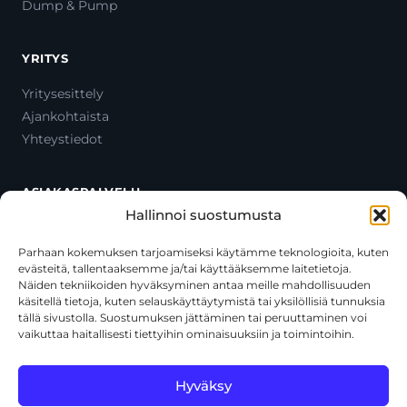
Dump & Pump
YRITYS
Yritysesittely
Ajankohtaista
Yhteystiedot
ASIAKASPALVELU
Hallinnoi suostumusta
Ota yhteyttä
Oma tili
Parhaan kokemuksen tarjoamiseksi käytämme teknologioita, kuten
evästeitä, tallentaaksemme ja/tai käyttääksemme laitetietoja.
Maksutavat
Näiden tekniikoiden hyväksyminen antaa meille mahdollisuuden
Toimitustavat
käsitellä tietoja, kuten selauskäyttäytymistä tai yksilöllisiä tunnuksia
Usein kysytyt kysymykset
tällä sivustolla. Suostumuksen jättäminen tai peruuttaminen voi
vaikuttaa haitallisesti tiettyihin ominaisuuksiin ja toimintoihin.
+358 44 270 3795
asiakaspalvelu@toolcat.fi
Hyväksy