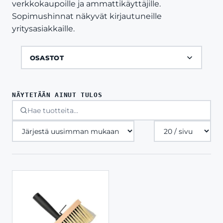
verkkokaupoille ja ammattikäyttäjille.
Sopimushinnat näkyvät kirjautuneille
yritysasiakkaille.
OSASTOT
NÄYTETÄÄN AINUT TULOS
Tuotteita
sivulla