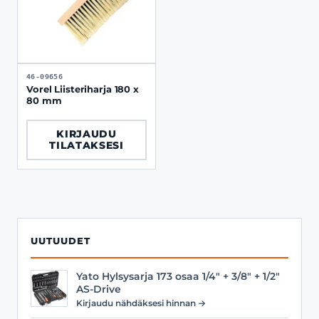
46-09656
Vorel Liisteriharja 180 x
80 mm
KIRJAUDU
TILATAKSESI
UUTUUDET
Yato Hylsysarja 173 osaa 1/4" + 3/8" + 1/2"
AS-Drive
Kirjaudu nähdäksesi hinnan →