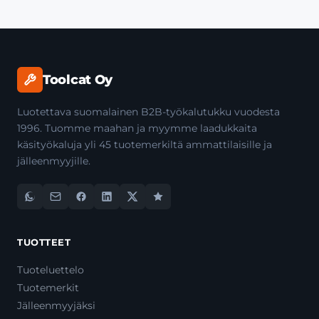
Toolcat Oy
Luotettava suomalainen B2B-työkalutukku vuodesta
1996. Tuomme maahan ja myymme laadukkaita
käsityökaluja yli 45 tuotemerkiltä ammattilaisille ja
jälleenmyyjille.
TUOTTEET
Tuoteluettelo
Tuotemerkit
Jälleenmyyjäksi