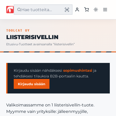
Etusivu
TOOLCAT OY
LIISTERISIVELLIN
Tuotteet
Etusivu
›
Tuotteet avainsanalla “liisterisivellin”
Palvelut
Yritys
Kirjaudu sisään nähdäksesi
sopimushintasi
ja
tehdäksesi tilauksia B2B-portaalin kautta.
Yhteystiedot
Kirjaudu sisään
Valikoimassamme on 1 liisterisivellin-tuote.
Myymme vain yrityksille: jälleenmyyjille,