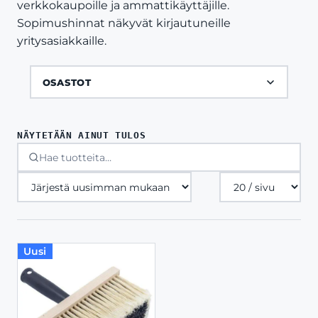
verkkokaupoille ja ammattikäyttäjille.
Sopimushinnat näkyvät kirjautuneille
yritysasiakkaille.
OSASTOT
NÄYTETÄÄN AINUT TULOS
Tuotteita
sivulla
Uusi