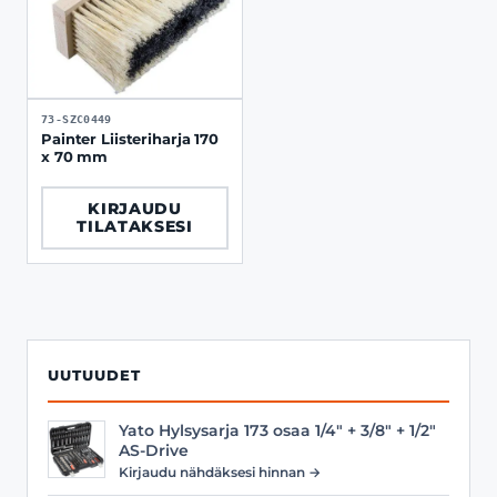
73-SZC0449
Painter Liisteriharja 170
x 70 mm
KIRJAUDU
TILATAKSESI
UUTUUDET
Yato Hylsysarja 173 osaa 1/4" + 3/8" + 1/2"
AS-Drive
Kirjaudu nähdäksesi hinnan →