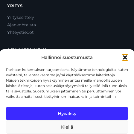
YRITYS
Yritysesittely
Ajankohtaista
Yhteystiedot
ASIAKASPALVELU
Hallinnoi suostumusta
Ota yhteyttä
Oma tili
Parhaan kokemuksen tarjoamiseksi käytämme teknologioita, kuten
evästeitä, tallentaaksemme ja/tai käyttääksemme laitetietoja.
Maksutavat
Näiden tekniikoiden hyväksyminen antaa meille mahdollisuuden
Toimitustavat
käsitellä tietoja, kuten selauskäyttäytymistä tai yksilöllisiä tunnuksia
Usein kysytyt kysymykset
tällä sivustolla. Suostumuksen jättäminen tai peruuttaminen voi
vaikuttaa haitallisesti tiettyihin ominaisuuksiin ja toimintoihin.
+358 44 270 3795
asiakaspalvelu@toolcat.fi
Hyväksy
Kiellä
© 2026 Toolcat Oy · Y-tunnus 1059567-7 · Kalustetie 1, 01720