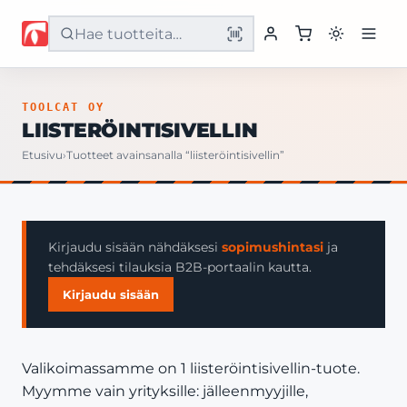
Etusivu
TOOLCAT OY
LIISTERÖINTISIVELLIN
Tuotteet
Etusivu
›
Tuotteet avainsanalla “liisteröintisivellin”
Palvelut
Yritys
Kirjaudu sisään nähdäksesi
sopimushintasi
ja
tehdäksesi tilauksia B2B-portaalin kautta.
Yhteystiedot
Kirjaudu sisään
Valikoimassamme on 1 liisteröintisivellin-tuote.
Myymme vain yrityksille: jälleenmyyjille,