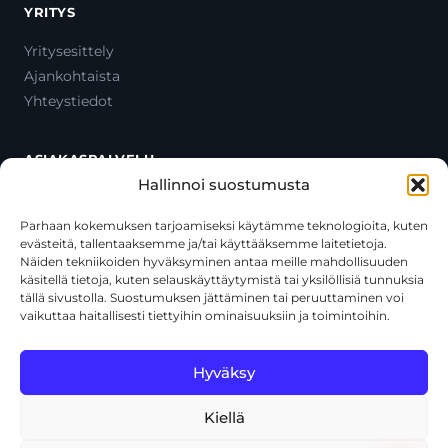
YRITYS
Yritysesittely
Ajankohtaista
Yhteystiedot
ASIAKASPALVELU
Hallinnoi suostumusta
Ota yhteyttä
Oma tili
Parhaan kokemuksen tarjoamiseksi käytämme teknologioita, kuten
evästeitä, tallentaaksemme ja/tai käyttääksemme laitetietoja.
Maksutavat
Näiden tekniikoiden hyväksyminen antaa meille mahdollisuuden
Toimitustavat
käsitellä tietoja, kuten selauskäyttäytymistä tai yksilöllisiä tunnuksia
Usein kysytyt kysymykset
tällä sivustolla. Suostumuksen jättäminen tai peruuttaminen voi
vaikuttaa haitallisesti tiettyihin ominaisuuksiin ja toimintoihin.
+358 44 270 3795
asiakaspalvelu@toolcat.fi
Hyväksy
Kiellä
© 2026 Toolcat Oy · Y-tunnus 1059567-7 · Kalustetie 1, 01720