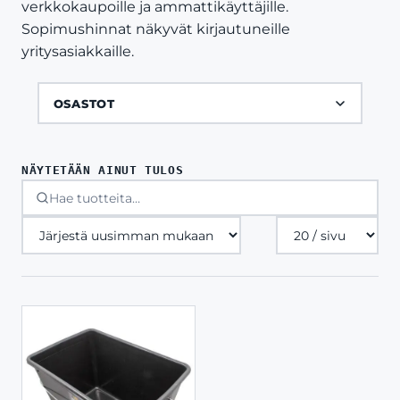
verkkokaupoille ja ammattikäyttäjille.
Sopimushinnat näkyvät kirjautuneille
yritysasiakkaille.
OSASTOT
NÄYTETÄÄN AINUT TULOS
Tuotteita
sivulla