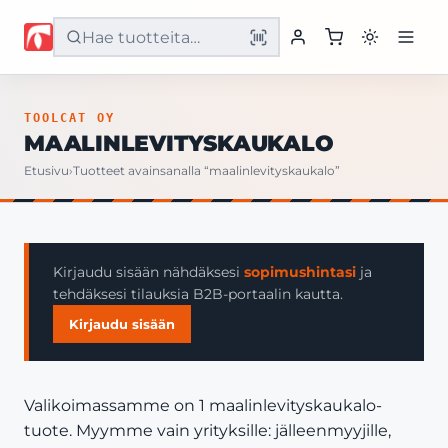
Etusivu
TOOLCAT OY
MAALINLEVITYSKAUKALO
Tuotteet
Etusivu
›
Tuotteet avainsanalla “maalinlevityskaukalo”
Palvelut
Yritys
Kirjaudu sisään nähdäksesi
sopimushintasi
ja
tehdäksesi tilauksia B2B-portaalin kautta.
Yhteystiedot
Kirjaudu sisään
Valikoimassamme on 1 maalinlevityskaukalo-
tuote. Myymme vain yrityksille: jälleenmyyjille,